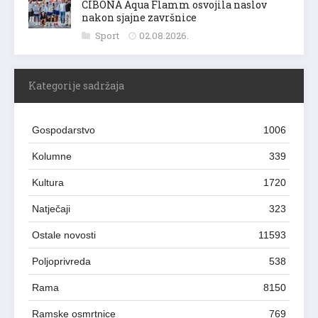
CIBONA Aqua Flamm osvojila naslov
nakon sjajne završnice
Sport
02.08.2026.
Kategorije sadržaja
Gospodarstvo
1006
Kolumne
339
Kultura
1720
Natječaji
323
Ostale novosti
11593
Poljoprivreda
538
Rama
8150
Ramske osmrtnice
769