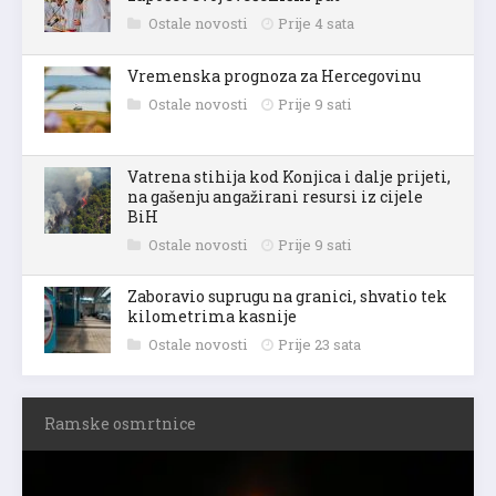
Ostale novosti
Prije 4 sata
Vremenska prognoza za Hercegovinu
Ostale novosti
Prije 9 sati
Vatrena stihija kod Konjica i dalje prijeti,
na gašenju angažirani resursi iz cijele
BiH
Ostale novosti
Prije 9 sati
Zaboravio suprugu na granici, shvatio tek
kilometrima kasnije
Ostale novosti
Prije 23 sata
Ramske osmrtnice