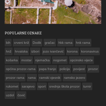
POPULARNE OZNAKE
ČESTITKA RAMSKOG VJESNIKA ZA USKRS 2023. GODINE
bih
crveni križ
Dodik
gračac
hkk rama
hnk rama


hnž
hrvatska
izbori
jozo ivančević
korona
koronavirus
košarka
mostar
njemačka
nogomet
opcinsko vijeće
općina prozor-rama
papa franjo
policija
povijest
prozor
prozor rama
rama
ramski vjesnik
ramsko jezero
rukomet
sarajevo
sport
srednja škola prozor
turnir
uzdol
čović