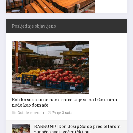
Posljednje objavljeno
Koliko su sigurne namirnice koje se na tržnicama
nude kao domaće
Ostale novosti
Prije 3 sata
RABBUNI! | Don Josip Soldo pred oltarom
započeo svoj svećenički put