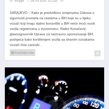
Regija
28.09.2016. 10:22h
SARAJEVO – Kako je predviđeno izmjenama Zakona o
sigurnosti prometa na cestama u BiH koje su u tijeku,
vozači koji imaju stalno boravište u BiH neće moći voziti
vozila registrirana u inozemstvu. Ratko Kovačević,
glasnogovornik Uprave za neizravno oporezivanje BiH,
podsjeća kako korištenjem vozila sa stranim oznakama
vozači čine carinski…
Pročitajte više