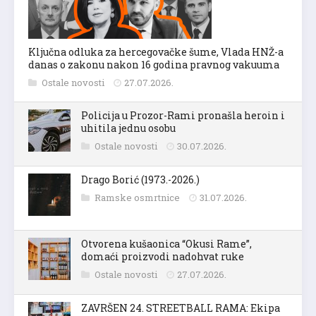
Ključna odluka za hercegovačke šume, Vlada HNŽ-a
danas o zakonu nakon 16 godina pravnog vakuuma
Ostale novosti
27.07.2026.
Policija u Prozor-Rami pronašla heroin i
uhitila jednu osobu
Ostale novosti
30.07.2026.
Drago Borić (1973.-2026.)
Ramske osmrtnice
31.07.2026.
Otvorena kušaonica “Okusi Rame”,
domaći proizvodi nadohvat ruke
Ostale novosti
27.07.2026.
ZAVRŠEN 24. STREETBALL RAMA: Ekipa