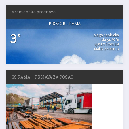
Vremenska prognoza
PROZOR - RAMA
3
°
blaga naoblaka
vlaga: 97%
vjetar: 1m/s SSI
Maks. 3 • Min. 3
GS RAMA – PRIJAVA ZA POSAO