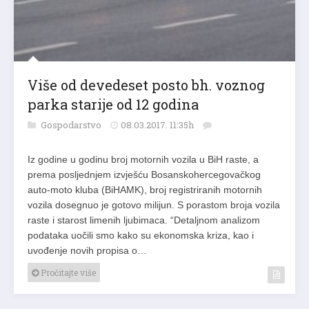
Više od devedeset posto bh. voznog
parka starije od 12 godina
Gospodarstvo
08.03.2017. 11:35h
Iz godine u godinu broj motornih vozila u BiH raste, a
prema posljednjem izvješću Bosanskohercegovačkog
auto-moto kluba (BiHAMK), broj registriranih motornih
vozila dosegnuo je gotovo milijun. S porastom broja vozila
raste i starost limenih ljubimaca. “Detaljnom analizom
podataka uočili smo kako su ekonomska kriza, kao i
uvođenje novih propisa o…
Pročitajte više