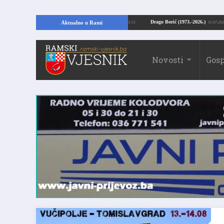
ući temelje kuće, pronašao vrijedne arheološke ostatke
Drago Borić (1973.-20
Aktualno u Rami
24.07.2026. 13:51
Novosti
Gosp