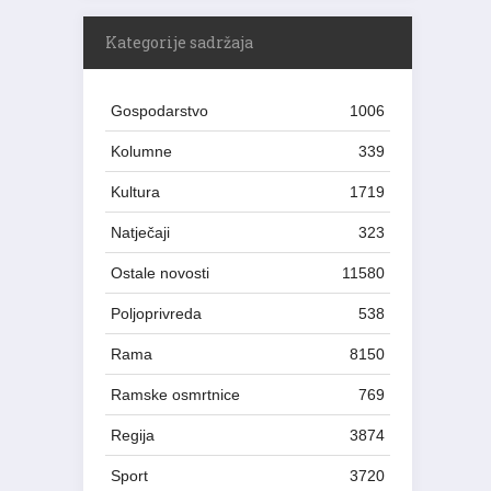
Kategorije sadržaja
Gospodarstvo
1006
Kolumne
339
Kultura
1719
Natječaji
323
Ostale novosti
11580
Poljoprivreda
538
Rama
8150
Ramske osmrtnice
769
Regija
3874
Sport
3720