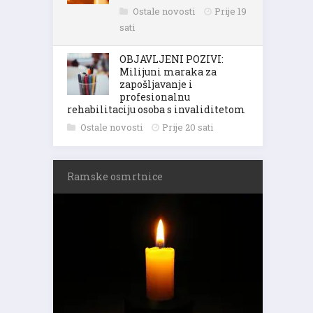
Ostale novosti
Prije 19
sati
OBJAVLJENI POZIVI:
Milijuni maraka za
zapošljavanje i
profesionalnu
rehabilitaciju osoba s invaliditetom
Ostale novosti
Prije 20 sati
Ramske osmrtnice