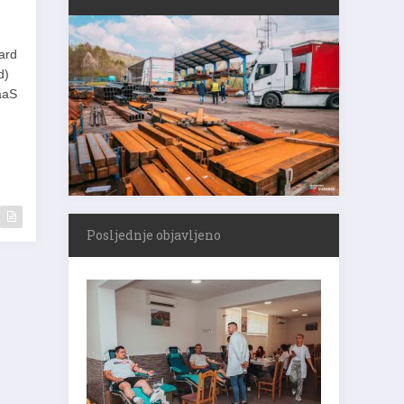
ard
d)
aaS
Posljednje objavljeno