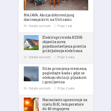
NAJAVA: Akcija dobrovoljnog
darivanja krvi na Ustirami
Ostale novosti
Prije 1 sat
Elektroprivreda HZHB
objavila nova
pojednostavljena pravila
priključenja elektrana
Ostale novosti
Prije 2 sata
Stiže promjena vremena,
pogledajte kada i gdje se
očekuju obilniji pljuskovi
i grmljavina
Ostale novosti
Prije 2 sata
Narančasto upozorenje za
cijelu BiH, temperature
do 40 stupnjeva