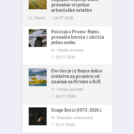
pronašao vrijedne
arheološke ostatke
Rama
24.07.2026.
Policija u Prozor-Rami
pronašla heroin i uhitila
jednu osobu
Ostale novosti
30.07.2026.
Evo tko je iz Rame dobio
sredstva za projekte od
značaja za Hrvate u BiH
Ostale novosti
24.07.2026.
Drago Borić (1973.-2026.)
Ramske osmrtnice
31.07.2026.