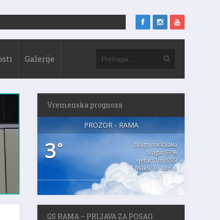
sti
Galerije
Vremenska prognoza
PROZOR - RAMA
3
°
blaga naoblaka
vlaga: 97%
vjetar: 1m/s SSI
Maks. 3 • Min. 3
GS RAMA – PRIJAVA ZA POSAO