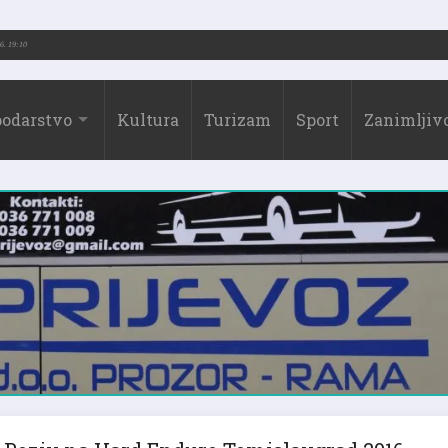
26.)
31.07.2026. 19:10
odarstvo
Kultura
Turizam
Sport
Zanimljivo
Poziv na Hard Enduro Tomislavgrad 2016.