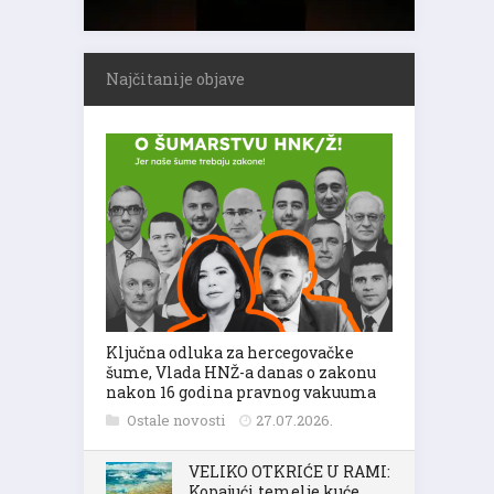
Najčitanije objave
Ključna odluka za hercegovačke
šume, Vlada HNŽ-a danas o zakonu
nakon 16 godina pravnog vakuuma
Ostale novosti
27.07.2026.
VELIKO OTKRIĆE U RAMI:
Kopajući temelje kuće,