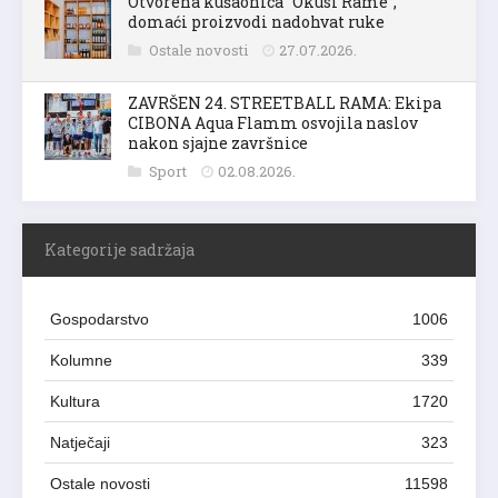
Otvorena kušaonica “Okusi Rame”,
domaći proizvodi nadohvat ruke
Ostale novosti
27.07.2026.
ZAVRŠEN 24. STREETBALL RAMA: Ekipa
CIBONA Aqua Flamm osvojila naslov
nakon sjajne završnice
Sport
02.08.2026.
Kategorije sadržaja
Gospodarstvo
1006
Kolumne
339
Kultura
1720
Natječaji
323
Ostale novosti
11598