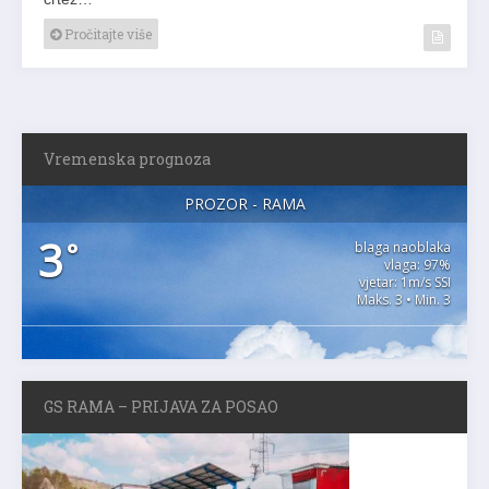
Pročitajte više
Vremenska prognoza
PROZOR - RAMA
3
°
blaga naoblaka
vlaga: 97%
vjetar: 1m/s SSI
Maks. 3 • Min. 3
GS RAMA – PRIJAVA ZA POSAO