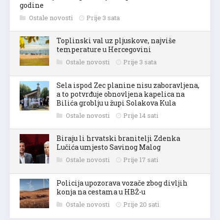
godine
Ostale novosti
Prije 3 sata
Toplinski val uz pljuskove, najviše
temperature u Hercegovini
Ostale novosti
Prije 3 sata
Sela ispod Zec planine nisu zaboravljena,
a to potvrđuje obnovljena kapelica na
Bilića groblju u župi Solakova Kula
Ostale novosti
Prije 14 sati
Biraju li hrvatski branitelji Zdenka
Lučića umjesto Savinog Malog
Ostale novosti
Prije 17 sati
Policija upozorava vozače zbog divljih
konja na cestama u HBŽ-u
Ostale novosti
Prije 20 sati