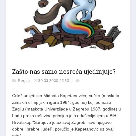
Zašto nas samo nesreća ujedinjuje?
Regija
30.03.2020. 15:30h
Crtež umjetnika Midhata Kapetanovića, Vučko (maskota
Zimskih olimpijskih igara 1984. godine) koji pomaže
Zagiju (maskota Univerzijade u Zagrebu 1987. godine) u
hodu preko ruševina primljen je s oduševljenjem u BiH i
Hrvatskoj. “Sarajevo je uz svoj Zagreb i sve njegove
dobre i hrabre ljude!”, poručio je Kapetanović uz ovaj
crtež…