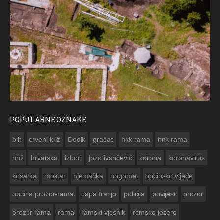
POPULARNE OZNAKE
ČE
bih
crveni križ
Dodik
gračac
hkk rama
hnk rama


hnž
hrvatska
izbori
jozo ivančević
korona
koronavirus
košarka
mostar
njemačka
nogomet
opcinsko vijeće
općina prozor-rama
papa franjo
policija
povijest
prozor
prozor rama
rama
ramski vjesnik
ramsko jezero