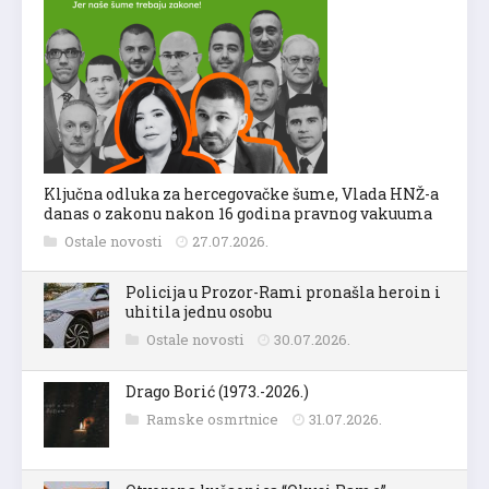
Ključna odluka za hercegovačke šume, Vlada HNŽ-a
danas o zakonu nakon 16 godina pravnog vakuuma
Ostale novosti
27.07.2026.
Policija u Prozor-Rami pronašla heroin i
uhitila jednu osobu
Ostale novosti
30.07.2026.
Drago Borić (1973.-2026.)
Ramske osmrtnice
31.07.2026.