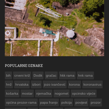
POPULARNE OZNAKE
ČE
bih
crveni križ
Dodik
gračac
hkk rama
hnk rama


hnž
hrvatska
izbori
jozo ivančević
korona
koronavirus
košarka
mostar
njemačka
nogomet
opcinsko vijeće
općina prozor-rama
papa franjo
policija
povijest
prozor