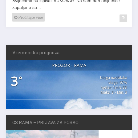
Svijećama su ispisali VUKOVAR. Na sam dan obljetnice
zapaljene su…
Pročitajte više
Vremenska prognoza
PROZOR - RAMA
3
°
blaga naoblaka
vlaga: 97%
vjetar: 1m/s SSI
Maks. 3 • Min. 3
GS RAMA – PRIJAVA ZA POSAO