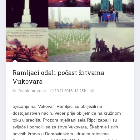
Ramljaci odali počast žrtvama
Vukovara
Ostale novosti
19.11.2016. 13:25h
Sjećanje na Vukovar Ramljaci su obilježili na
dostojanstven način. Večer prije obiljetnice na kružnom
toku u središtu Prozora mještani sela Ripci zapalili su
svijeće i pomolili se za žrtve Vukovara, Škabrnje i svih
nevinih žrtava u Domovinskom i drugim ratovima.