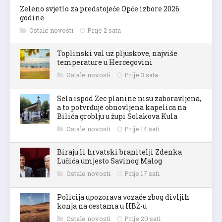
Zeleno svjetlo za predstojeće Opće izbore 2026.
godine
Ostale novosti
Prije 2 sata
Toplinski val uz pljuskove, najviše
temperature u Hercegovini
Ostale novosti
Prije 3 sata
Sela ispod Zec planine nisu zaboravljena,
a to potvrđuje obnovljena kapelica na
Bilića groblju u župi Solakova Kula
Ostale novosti
Prije 14 sati
Biraju li hrvatski branitelji Zdenka
Lučića umjesto Savinog Malog
Ostale novosti
Prije 17 sati
Policija upozorava vozače zbog divljih
konja na cestama u HBŽ-u
Ostale novosti
Prije 20 sati