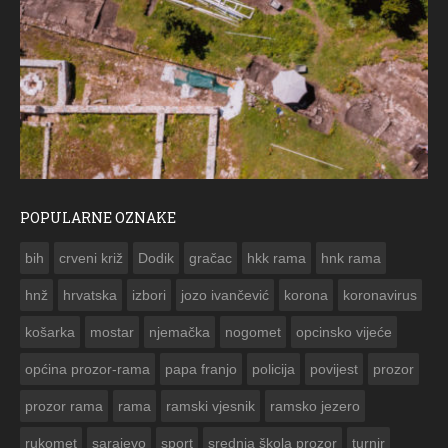
POPULARNE OZNAKE
ČE
bih
crveni križ
Dodik
gračac
hkk rama
hnk rama


hnž
hrvatska
izbori
jozo ivančević
korona
koronavirus
košarka
mostar
njemačka
nogomet
opcinsko vijeće
općina prozor-rama
papa franjo
policija
povijest
prozor
prozor rama
rama
ramski vjesnik
ramsko jezero
rukomet
sarajevo
sport
srednja škola prozor
turnir