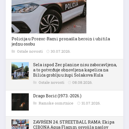
Policija u Prozor-Rami pronašla heroin i uhitila
jednu osobu
Ostale novosti
30.07.2026.
Sela ispod Zec planine nisu zaboravljena,
a to potvrđuje obnovljena kapelica na
Bilića groblju u župi Solakova Kula
Ostale novosti
08.08.2026.
Drago Borić (1973.-2026.)
Ramske osmrtnice
31.07.2026.
ZAVRŠEN 24. STREETBALL RAMA: Ekipa
CIBONA Aqua Flamm osvojila naslov