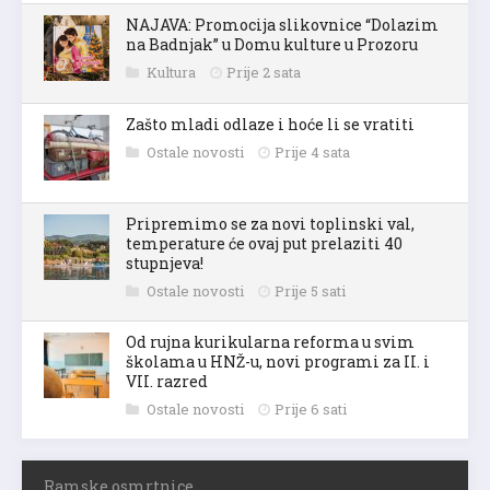
NAJAVA: Promocija slikovnice “Dolazim
na Badnjak” u Domu kulture u Prozoru
Kultura
Prije 2 sata
Zašto mladi odlaze i hoće li se vratiti
Ostale novosti
Prije 4 sata
Pripremimo se za novi toplinski val,
temperature će ovaj put prelaziti 40
stupnjeva!
Ostale novosti
Prije 5 sati
Od rujna kurikularna reforma u svim
školama u HNŽ-u, novi programi za II. i
VII. razred
Ostale novosti
Prije 6 sati
Ramske osmrtnice