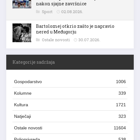
nakon sjajne završnice
Sport
02.08.2026.
Bartolomej otkrio zašto je napravio
nered u Međugorju
Ostale novosti
30.07.2026.
Kategorije sadržaja
Gospodarstvo
1006
Kolumne
339
Kultura
1721
Natječaji
323
Ostale novosti
11604
Poljoprivreda
538