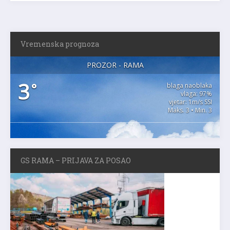
Vremenska prognoza
PROZOR - RAMA
3
°
blaga naoblaka
vlaga: 97%
vjetar: 1m/s SSI
Maks. 3 • Min. 3
GS RAMA – PRIJAVA ZA POSAO