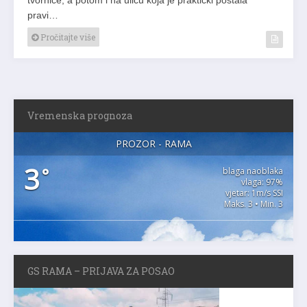
pravi…
Pročitajte više
Vremenska prognoza
PROZOR - RAMA
3
°
blaga naoblaka
vlaga: 97%
vjetar: 1m/s SSI
Maks. 3 • Min. 3
GS RAMA – PRIJAVA ZA POSAO