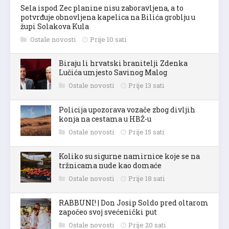
Sela ispod Zec planine nisu zaboravljena, a to
potvrđuje obnovljena kapelica na Bilića groblju u
župi Solakova Kula
Ostale novosti
Prije 10 sati
Biraju li hrvatski branitelji Zdenka
Lučića umjesto Savinog Malog
Ostale novosti
Prije 13 sati
Policija upozorava vozače zbog divljih
konja na cestama u HBŽ-u
Ostale novosti
Prije 15 sati
Koliko su sigurne namirnice koje se na
tržnicama nude kao domaće
Ostale novosti
Prije 18 sati
RABBUNI! | Don Josip Soldo pred oltarom
započeo svoj svećenički put
Ostale novosti
Prije 20 sati