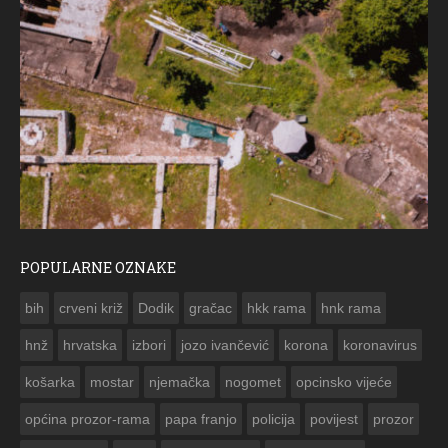
POPULARNE OZNAKE
ČESTITKA 
bih
crveni križ
Dodik
gračac
hkk rama
hnk rama


hnž
hrvatska
izbori
jozo ivančević
korona
koronavirus
košarka
mostar
njemačka
nogomet
opcinsko vijeće
općina prozor-rama
papa franjo
policija
povijest
prozor