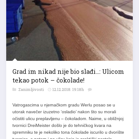
Grad im nikad nije bio slađi…: Ulicom
tekao potok – čokolade!
Zanimljivosti
12.12.2018. 19:18h
Vatrogascima u njemačkom gradu Werlu posao se u
utorak navečer izuzetno ‘osladio’ nakon što su morali
očistiti ulicu preplavljenu – čokoladom. Naime, u obližnjoj
tvornici DreiMeister došlo je do tehničkog kvara na
spremniku te je nekoliko tona čokolade iscurilo u dvorište
tvornice, a potom i na ulicu koja je praktički postala