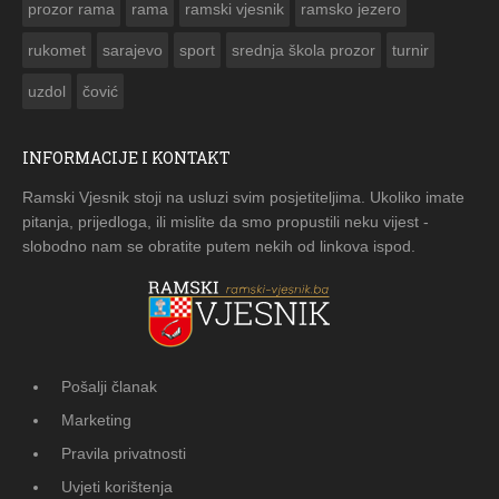
prozor rama
rama
ramski vjesnik
ramsko jezero
rukomet
sarajevo
sport
srednja škola prozor
turnir
uzdol
čović
INFORMACIJE I KONTAKT
Ramski Vjesnik stoji na usluzi svim posjetiteljima. Ukoliko imate
pitanja, prijedloga, ili mislite da smo propustili neku vijest -
slobodno nam se obratite putem nekih od linkova ispod.
Pošalji članak
Marketing
Pravila privatnosti
Uvjeti korištenja