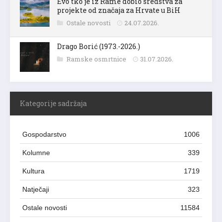
Evo tko je iz Rame dobio sredstva za
projekte od značaja za Hrvate u BiH
Ostale novosti
24.07.2026.
Drago Borić (1973.-2026.)
Ramske osmrtnice
31.07.2026.
Kategorije sadržaja
Gospodarstvo
1006
Kolumne
339
Kultura
1719
Natječaji
323
Ostale novosti
11584