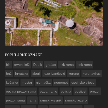
POPULARNE OZNAKE
ČE
bih
crveni križ
Dodik
gračac
hkk rama
hnk rama


hnž
hrvatska
izbori
jozo ivančević
korona
koronavirus
košarka
mostar
njemačka
nogomet
opcinsko vijeće
općina prozor-rama
papa franjo
policija
povijest
prozor
prozor rama
rama
ramski vjesnik
ramsko jezero