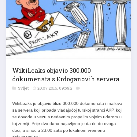
WikiLeaks objavio 300.000
dokumenata s Erdoganovih servera
Svijet
20.07.2016. 09:59h
WikiLeaks je objavio blizu 300.000 dokumenata i mailova
sa servera koji pripada vladajućoj turskoj stranci AKP, koji
se dovode u vezu s nedavnim propalim vojnim udarom u
toj zemlji. Prije dva dana najavljeno je da će do ovoga
doći, a sinoć u 23:00 sata po lokalnom vremenu
dokumenti su i…