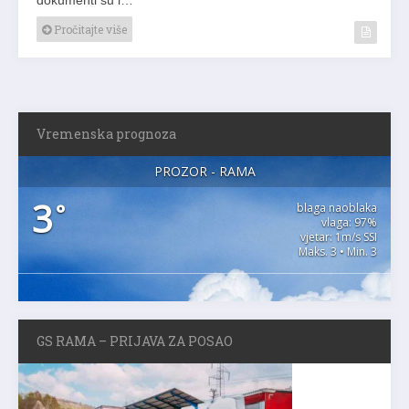
Pročitajte više
Vremenska prognoza
PROZOR - RAMA
3
°
blaga naoblaka
vlaga: 97%
vjetar: 1m/s SSI
Maks. 3 • Min. 3
GS RAMA – PRIJAVA ZA POSAO