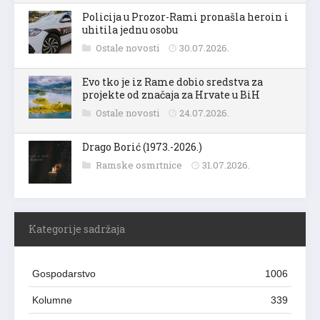
Policija u Prozor-Rami pronašla heroin i
uhitila jednu osobu
Ostale novosti
30.07.2026.
Evo tko je iz Rame dobio sredstva za
projekte od značaja za Hrvate u BiH
Ostale novosti
24.07.2026.
Drago Borić (1973.-2026.)
Ramske osmrtnice
31.07.2026.
Kategorije sadržaja
Gospodarstvo
1006
Kolumne
339