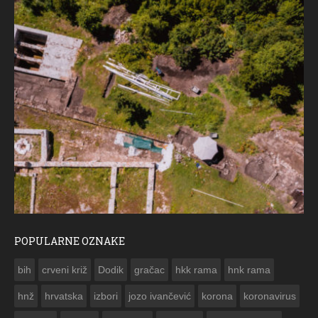
POPULARNE OZNAKE
ČESTITKA RAMSKOG 
bih
crveni križ
Dodik
gračac
hkk rama
hnk rama


hnž
hrvatska
izbori
jozo ivančević
korona
koronavirus