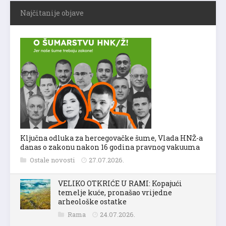
Najčitanije objave
Ključna odluka za hercegovačke šume, Vlada HNŽ-a
danas o zakonu nakon 16 godina pravnog vakuuma
Ostale novosti
27.07.2026.
VELIKO OTKRIĆE U RAMI: Kopajući
temelje kuće, pronašao vrijedne
arheološke ostatke
Rama
24.07.2026.