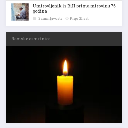
Umirovljenik iz BiH prima mirovinu 76
godina
Zanimljivosti
Prije 21 sat
Ramske osmrtnice