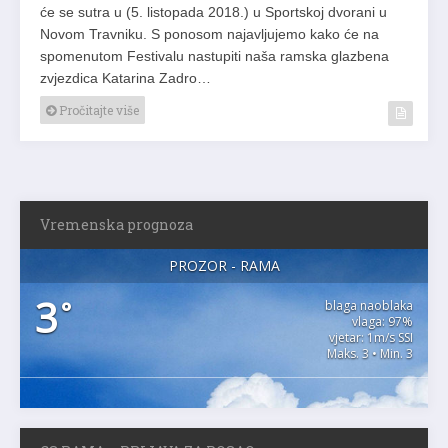
će se sutra u (5. listopada 2018.) u Sportskoj dvorani u
Novom Travniku. S ponosom najavljujemo kako će na
spomenutom Festivalu nastupiti naša ramska glazbena
zvjezdica Katarina Zadro…
Pročitajte više
Vremenska prognoza
PROZOR - RAMA
3
°
blaga naoblaka
vlaga: 97%
vjetar: 1m/s SSI
Maks. 3 • Min. 3