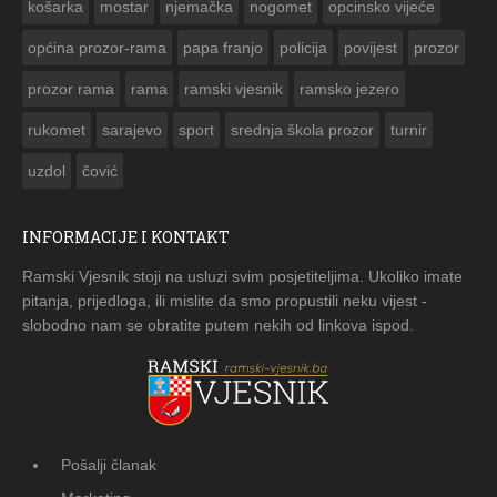
košarka
mostar
njemačka
nogomet
opcinsko vijeće
općina prozor-rama
papa franjo
policija
povijest
prozor
prozor rama
rama
ramski vjesnik
ramsko jezero
rukomet
sarajevo
sport
srednja škola prozor
turnir
uzdol
čović
INFORMACIJE I KONTAKT
Ramski Vjesnik stoji na usluzi svim posjetiteljima. Ukoliko imate
pitanja, prijedloga, ili mislite da smo propustili neku vijest -
slobodno nam se obratite putem nekih od linkova ispod.
Pošalji članak