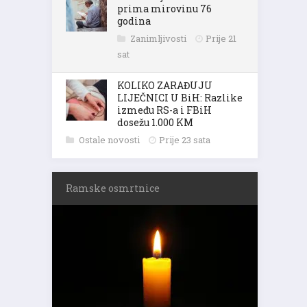
prima mirovinu 76
godina
Zanimljivosti
Prije 21
sat
KOLIKO ZARAĐUJU
LIJEČNICI U BiH: Razlike
između RS-a i FBiH
dosežu 1.000 KM
Ostale novosti
Prije 23 sata
Ramske osmrtnice