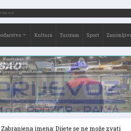
3.-2026.)
31.07.2026. 19:10
odarstvo
Kultura
Turizam
Sport
Zanimljivo
Zabranjena imena: Dijete se ne može zvati