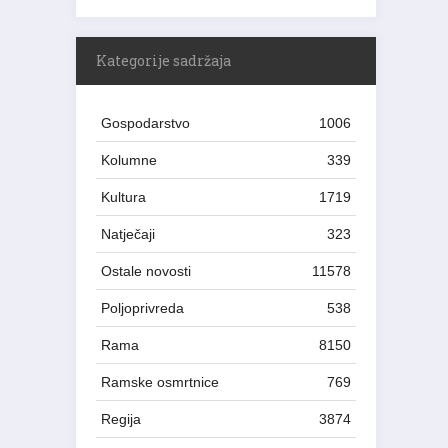
Kategorije sadržaja
Gospodarstvo
1006
Kolumne
339
Kultura
1719
Natječaji
323
Ostale novosti
11578
Poljoprivreda
538
Rama
8150
Ramske osmrtnice
769
Regija
3874