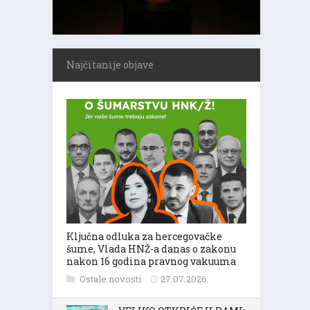
Najčitanije objave
Ključna odluka za hercegovačke
šume, Vlada HNŽ-a danas o zakonu
nakon 16 godina pravnog vakuuma
Ostale novosti
27.07.2026.