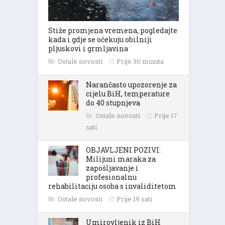
Stiže promjena vremena, pogledajte
kada i gdje se očekuju obilniji
pljuskovi i grmljavina
Ostale novosti
Prije 30 minuta
Narančasto upozorenje za
cijelu BiH, temperature
do 40 stupnjeva
Ostale novosti
Prije 17
sati
OBJAVLJENI POZIVI:
Milijuni maraka za
zapošljavanje i
profesionalnu
rehabilitaciju osoba s invaliditetom
Ostale novosti
Prije 19 sati
Umirovljenik iz BiH