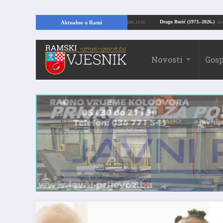
opajući temelje kuće, pronašao vrijedne arheološke ostatke
Drago Borić (197
Aktualno u Rami
24.07.2026. 13:51
Novosti
Gosp