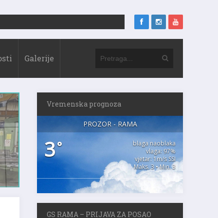
sti
Galerije
Vremenska prognoza
PROZOR - RAMA
3
°
blaga naoblaka
vlaga: 97%
vjetar: 1m/s SSI
Maks. 3 • Min. 3
GS RAMA – PRIJAVA ZA POSAO