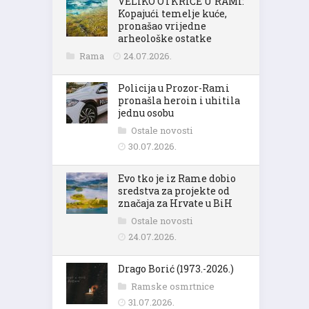
VELIKO OTKRIĆE U RAMI:
Kopajući temelje kuće,
pronašao vrijedne
arheološke ostatke
Rama
24.07.2026.
Policija u Prozor-Rami
pronašla heroin i uhitila
jednu osobu
Ostale novosti
30.07.2026.
Evo tko je iz Rame dobio
sredstva za projekte od
značaja za Hrvate u BiH
Ostale novosti
24.07.2026.
Drago Borić (1973.-2026.)
Ramske osmrtnice
31.07.2026.