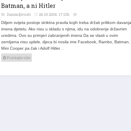
Batman, a ni Hitler
Zanimljivosti
26.10.2016. 17:13h
Diljem svijeta postoje striktna pravila kojih treba držati prilikom davanj
imena djetetu. Ako nisu u skladu s njima, idu na odobrenje državnim
uredima. Ovo su primjeri zabranjenih imena Da se vlasti u ovim
zemljama nisu uplele, djeca bi nosila ime Facebook, Rambo, Batman,
Mini Cooper pa čak i Adolf Hitler…
Pročitajte više