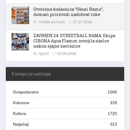
Otvorena kušaonica “Okusi Rame”,
domaći proizvodi nadohvat ruke
Ostale novosti
27.07.2026.
ZAVRŠEN 24. STREETBALL RAMA: Ekipa
CIBONA Aqua Flamm osvojila naslov
nakon sjajne završnice
Sport
02.08.2026.
Kategorije sadržaja
Gospodarstvo
1006
Kolumne
339
Kultura
1720
Natječaji
323