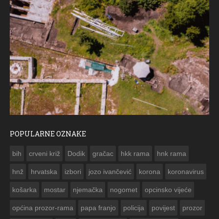
POPULARNE OZNAKE
ČE
bih
crveni križ
Dodik
gračac
hkk rama
hnk rama


hnž
hrvatska
izbori
jozo ivančević
korona
koronavirus
košarka
mostar
njemačka
nogomet
opcinsko vijeće
općina prozor-rama
papa franjo
policija
povijest
prozor