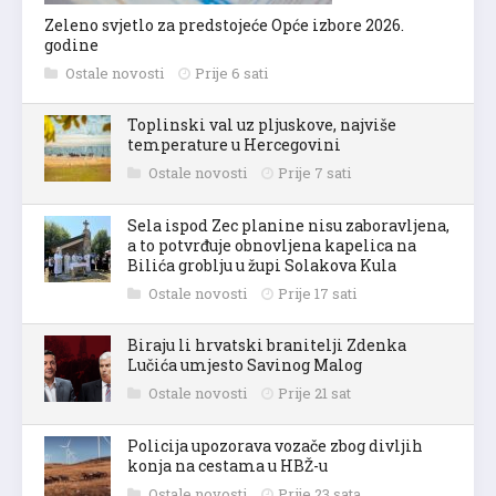
Zeleno svjetlo za predstojeće Opće izbore 2026.
godine
Ostale novosti
Prije 6 sati
Toplinski val uz pljuskove, najviše
temperature u Hercegovini
Ostale novosti
Prije 7 sati
Sela ispod Zec planine nisu zaboravljena,
a to potvrđuje obnovljena kapelica na
Bilića groblju u župi Solakova Kula
Ostale novosti
Prije 17 sati
Biraju li hrvatski branitelji Zdenka
Lučića umjesto Savinog Malog
Ostale novosti
Prije 21 sat
Policija upozorava vozače zbog divljih
konja na cestama u HBŽ-u