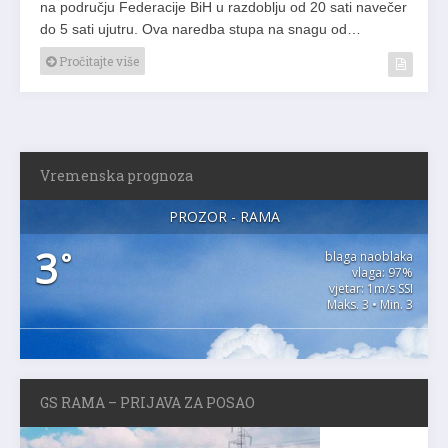
na području Federacije BiH u razdoblju od 20 sati navečer
do 5 sati ujutru. Ova naredba stupa na snagu od…
Pročitajte više
Vremenska prognoza
PROZOR - RAMA
3
°
blaga naoblaka
vlaga: 97%
vjetar: 1m/s SSI
Maks. 3 • Min. 3
GS RAMA – PRIJAVA ZA POSAO