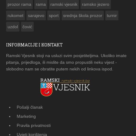
prozor rama
rama
ramski vjesnik
ramsko jezero
rukomet
sarajevo
sport
srednja škola prozor
turnir
uzdol
čović
INFORMACIJE I KONTAKT
Ramski Vjesnik stoji na usluzi svim posjetiteljima. Ukoliko imate
pitanja, prijedloga, ili mislite da smo propustili neku vijest -
slobodno nam se obratite putem nekih od linkova ispod.
Pošalji članak
Marketing
Pravila privatnosti
Uvjeti korištenja