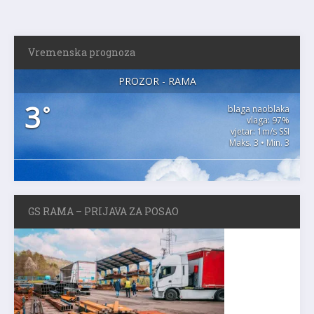
Vremenska prognoza
PROZOR - RAMA
3
°
blaga naoblaka
vlaga: 97%
vjetar: 1m/s SSI
Maks. 3 • Min. 3
GS RAMA – PRIJAVA ZA POSAO