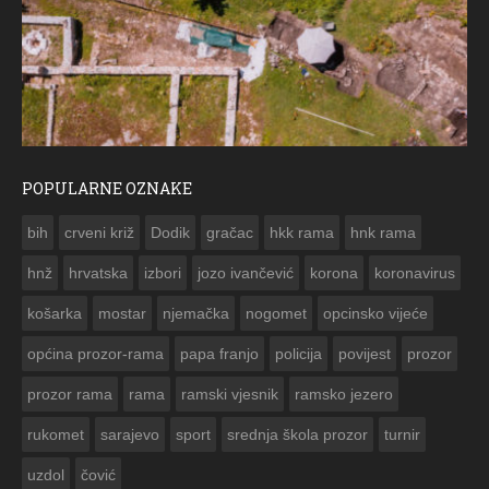
POPULARNE OZNAKE
ČE
bih
crveni križ
Dodik
gračac
hkk rama
hnk rama


hnž
hrvatska
izbori
jozo ivančević
korona
koronavirus
košarka
mostar
njemačka
nogomet
opcinsko vijeće
općina prozor-rama
papa franjo
policija
povijest
prozor
prozor rama
rama
ramski vjesnik
ramsko jezero
rukomet
sarajevo
sport
srednja škola prozor
turnir
uzdol
čović