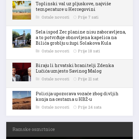
Toplinski val uz pljuskove, najviše
temperature u Hercegovini
Ostale novosti
Prije 7 sati
Sela ispod Zec planine nisu zaboravljena,
a to potvrđuje obnovljena kapelica na
Bilića groblju u župi Solakova Kula
Ostale novosti
Prije 18 sati
Biraju li hrvatski branitelji Zdenka
Lučića umjesto Savinog Malog
Ostale novosti
Prije 21 sat
Policija upozorava vozače zbog divljih
konja na cestama u HBŽ-u
Ostale novosti
Prije 24 sata
Ramske osmrtnice