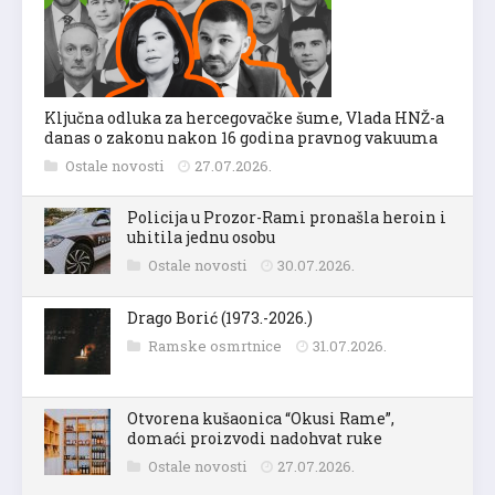
Ključna odluka za hercegovačke šume, Vlada HNŽ-a
danas o zakonu nakon 16 godina pravnog vakuuma
Ostale novosti
27.07.2026.
Policija u Prozor-Rami pronašla heroin i
uhitila jednu osobu
Ostale novosti
30.07.2026.
Drago Borić (1973.-2026.)
Ramske osmrtnice
31.07.2026.
Otvorena kušaonica “Okusi Rame”,
domaći proizvodi nadohvat ruke
Ostale novosti
27.07.2026.