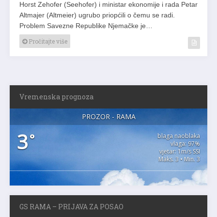
Horst Zehofer (Seehofer) i ministar ekonomije i rada Petar
Altmajer (Altmeier) ugrubo priopćili o čemu se radi.
Problem Savezne Republike Njemačke je…
Pročitajte više
Vremenska prognoza
PROZOR - RAMA
3
°
blaga naoblaka
vlaga: 97%
vjetar: 1m/s SSI
Maks. 3 • Min. 3
GS RAMA – PRIJAVA ZA POSAO