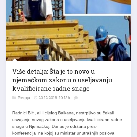
Više detalja: Šta je to novo u
njemačkom zakonu o useljavanju
kvalificirane radne snage
Regija
20.12.2018. 10:13h
Radnici BiH, ali i cijelog Balkana, nestrpljivo su čekali
usvajanje novog zakona o useljavanju kvalificirane radne
snage u Njemačkoj. Danas je održana pres-
konferencija na kojoj su ministar unutrašnjih poslova