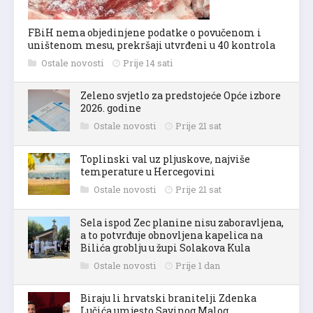
FBiH nema objedinjene podatke o povučenom i
uništenom mesu, prekršaji utvrđeni u 40 kontrola
Ostale novosti
Prije 14 sati
Zeleno svjetlo za predstojeće Opće izbore
2026. godine
Ostale novosti
Prije 21 sat
Toplinski val uz pljuskove, najviše
temperature u Hercegovini
Ostale novosti
Prije 21 sat
Sela ispod Zec planine nisu zaboravljena,
a to potvrđuje obnovljena kapelica na
Bilića groblju u župi Solakova Kula
Ostale novosti
Prije 1 dan
Biraju li hrvatski branitelji Zdenka
Lučića umjesto Savinog Malog