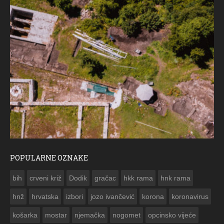
POPULARNE OZNAKE
ČE
bih
crveni križ
Dodik
gračac
hkk rama
hnk rama


hnž
hrvatska
izbori
jozo ivančević
korona
koronavirus
košarka
mostar
njemačka
nogomet
opcinsko vijeće