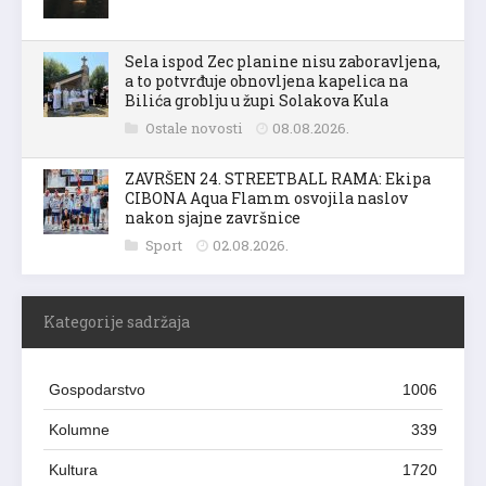
Sela ispod Zec planine nisu zaboravljena,
a to potvrđuje obnovljena kapelica na
Bilića groblju u župi Solakova Kula
Ostale novosti
08.08.2026.
ZAVRŠEN 24. STREETBALL RAMA: Ekipa
CIBONA Aqua Flamm osvojila naslov
nakon sjajne završnice
Sport
02.08.2026.
Kategorije sadržaja
Gospodarstvo
1006
Kolumne
339
Kultura
1720