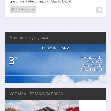
gostujući profesor nazvan David. David…
Pročitajte više
Vremenska prognoza
PROZOR - RAMA
3
°
blaga naoblaka
vlaga: 97%
vjetar: 1m/s SSI
Maks. 3 • Min. 3
GS RAMA – PRIJAVA ZA POSAO