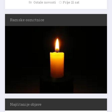
Ostale novosti
Prije 21 sat
Ramske osmrtnice
Najčitanije objave