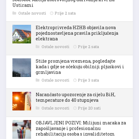
Ustirami
Ostale novosti
Prije 2 sata
Elektroprivreda HZHB objavila nova
pojednostavljena pravila priključenja
elektrana
Ostale novosti
Prije 2 sata
Stiže promjena vremena, pogledajte
kada i gdje se očekuju obilniji pljuskovi i
grmljavina
Ostale novosti
Prije 3 sata
Narančasto upozorenje za cijelu BiH,
temperature do 40 stupnjeva
Ostale novosti
Prije 20 sati
OBJAVLJENI POZIVI: Milijuni maraka za
zapošljavanje i profesionalnu
rehabilitaciju osoba s invaliditetom