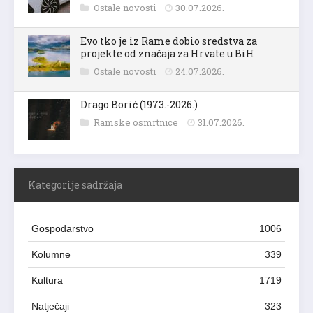
Ostale novosti
30.07.2026.
Evo tko je iz Rame dobio sredstva za
projekte od značaja za Hrvate u BiH
Ostale novosti
24.07.2026.
Drago Borić (1973.-2026.)
Ramske osmrtnice
31.07.2026.
Kategorije sadržaja
Gospodarstvo
1006
Kolumne
339
Kultura
1719
Natječaji
323