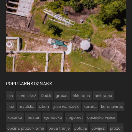
POPULARNE OZNAKE
ČESTITKA RAMSKOG VJESNIKA ZA USKRS
bih
crveni križ
Dodik
gračac
hkk rama
hnk rama


hnž
hrvatska
izbori
jozo ivančević
korona
koronavirus
košarka
mostar
njemačka
nogomet
opcinsko vijeće
općina prozor-rama
papa franjo
policija
povijest
prozor