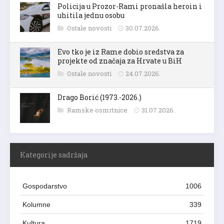
Policija u Prozor-Rami pronašla heroin i
uhitila jednu osobu
Ostale novosti
30.07.2026.
Evo tko je iz Rame dobio sredstva za
projekte od značaja za Hrvate u BiH
Ostale novosti
24.07.2026.
Drago Borić (1973.-2026.)
Ramske osmrtnice
31.07.2026.
Kategorije sadržaja
Gospodarstvo
1006
Kolumne
339
Kultura
1719