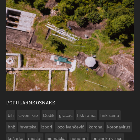
POPULARNE OZNAKE
ČEST
bih
crveni križ
Dodik
gračac
hkk rama
hnk rama


hnž
hrvatska
izbori
jozo ivančević
korona
koronavirus
košarka
mostar
njemačka
nogomet
opcinsko vijeće