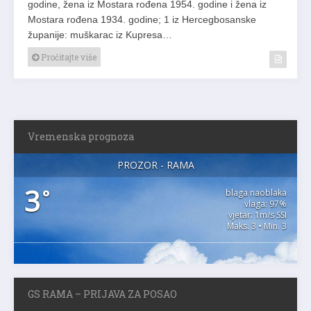
godine, žena iz Mostara rođena 1954. godine i žena iz
Mostara rođena 1934. godine; 1 iz Hercegbosanske
županije: muškarac iz Kupresa…
Pročitajte više
Vremenska prognoza
PROZOR - RAMA
3
°
blaga naoblaka
vlaga: 97%
vjetar: 1m/s SSI
Maks. 3 • Min. 3
GS RAMA – PRIJAVA ZA POSAO