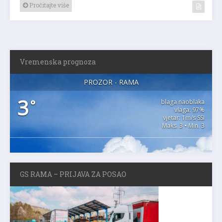
Pročitajte više
Vremenska prognoza
PROZOR - RAMA
3
°
blaga naoblaka
vlaga: 97%
vjetar: 1m/s SSI
Maks. 3 • Min. 3
GS RAMA – PRIJAVA ZA POSAO