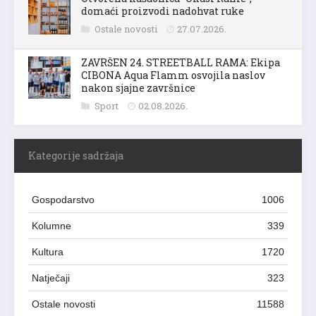
domaći proizvodi nadohvat ruke
Ostale novosti
27.07.2026.
ZAVRŠEN 24. STREETBALL RAMA: Ekipa
CIBONA Aqua Flamm osvojila naslov
nakon sjajne završnice
Sport
02.08.2026.
Kategorije sadržaja
Gospodarstvo
1006
Kolumne
339
Kultura
1720
Natječaji
323
Ostale novosti
11588