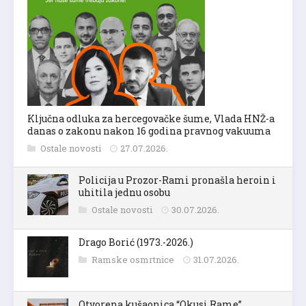
Ključna odluka za hercegovačke šume, Vlada HNŽ-a
danas o zakonu nakon 16 godina pravnog vakuuma
Ostale novosti
27.07.2026.
Policija u Prozor-Rami pronašla heroin i
uhitila jednu osobu
Ostale novosti
30.07.2026.
Drago Borić (1973.-2026.)
Ramske osmrtnice
31.07.2026.
Otvorena kušaonica “Okusi Rame”,