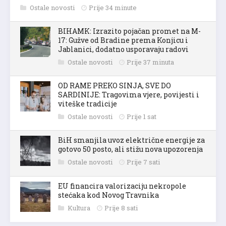
Ostale novosti
Prije 34 minute
BIHAMK: Izrazito pojačan promet na M-
17: Gužve od Bradine prema Konjicu i
Jablanici, dodatno usporavaju radovi
Ostale novosti
Prije 37 minuta
OD RAME PREKO SINJA, SVE DO
SARDINIJE: Tragovima vjere, povijesti i
viteške tradicije
Ostale novosti
Prije 1 sat
BiH smanjila uvoz električne energije za
gotovo 50 posto, ali stižu nova upozorenja
Ostale novosti
Prije 7 sati
EU financira valorizaciju nekropole
stećaka kod Novog Travnika
Kultura
Prije 8 sati