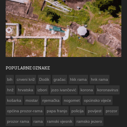
POPULARNE OZNAKE
ČESTITKA RAMSKOG 
bih
crveni križ
Dodik
gračac
hkk rama
hnk rama


hnž
hrvatska
izbori
jozo ivančević
korona
koronavirus
košarka
mostar
njemačka
nogomet
opcinsko vijeće
općina prozor-rama
papa franjo
policija
povijest
prozor
prozor rama
rama
ramski vjesnik
ramsko jezero