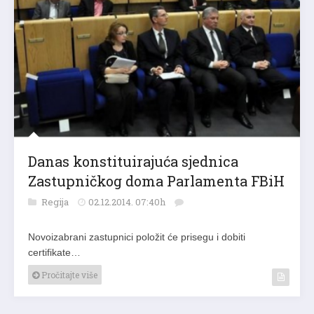
Danas konstituirajuća sjednica
Zastupničkog doma Parlamenta FBiH
Regija
02.12.2014. 07:40h
Novoizabrani zastupnici položit će prisegu i dobiti
certifikate…
Pročitajte više