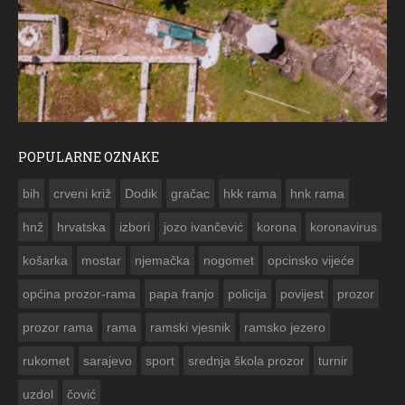
POPULARNE OZNAKE
ČE
bih
crveni križ
Dodik
gračac
hkk rama
hnk rama


hnž
hrvatska
izbori
jozo ivančević
korona
koronavirus
košarka
mostar
njemačka
nogomet
opcinsko vijeće
općina prozor-rama
papa franjo
policija
povijest
prozor
prozor rama
rama
ramski vjesnik
ramsko jezero
rukomet
sarajevo
sport
srednja škola prozor
turnir
uzdol
čović