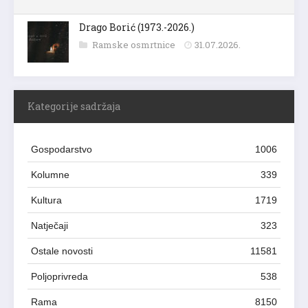
Drago Borić (1973.-2026.)
Ramske osmrtnice
31.07.2026.
Kategorije sadržaja
Gospodarstvo
1006
Kolumne
339
Kultura
1719
Natječaji
323
Ostale novosti
11581
Poljoprivreda
538
Rama
8150