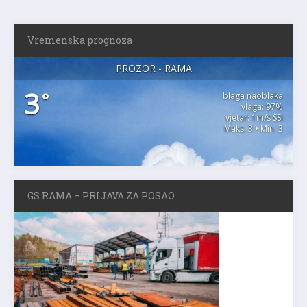
Vremenska prognoza
PROZOR - RAMA
3
°
blaga naoblaka
vlaga: 97%
vjetar: 1m/s SSI
Maks. 3 • Min. 3
GS RAMA – PRIJAVA ZA POSAO