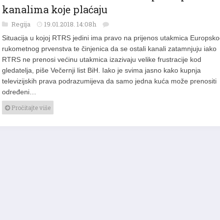
kanalima koje plaćaju
Regija
19.01.2018. 14:08h
Situacija u kojoj RTRS jedini ima pravo na prijenos utakmica Europsk
rukometnog prvenstva te činjenica da se ostali kanali zatamnjuju iako
RTRS ne prenosi većinu utakmica izazivaju velike frustracije kod
gledatelja, piše Večernji list BiH. Iako je svima jasno kako kupnja
televizijskih prava podrazumijeva da samo jedna kuća može prenositi
određeni…
Pročitajte više