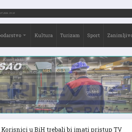
.-2026.)
31.07.2026. 19:10
odarstvo
Kultura
Turizam
Sport
Zanimljivo
Korisnici u BiH trebali bi imati pristup TV