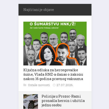
Najčitanije objave
Ključna odluka za hercegovačke
šume, Vlada HNŽ-a danas o zakonu
nakon 16 godina pravnog vakuuma
Ostale novosti
27.07.2026.
Policija u Prozor-Rami
pronašla heroin i uhitila
jednu osobu