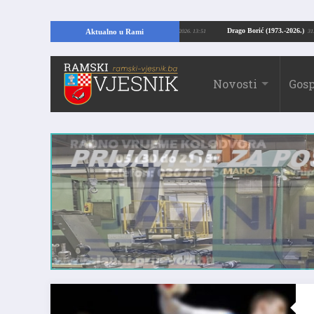
pajući temelje kuće, pronašao vrijedne arheološke ostatke
Drago Borić (1973
Aktualno u Rami
24.07.2026. 13:51
Novosti
Gosp