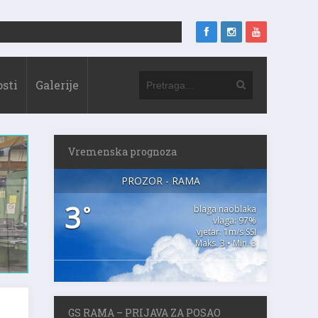
sti
Galerije
Vremenska prognoza
PROZOR - RAMA
3
°
blaga naoblaka
vlaga: 97%
vjetar: 1m/s SSI
Maks. 3 • Min. 3
GS RAMA – PRIJAVA ZA POSAO