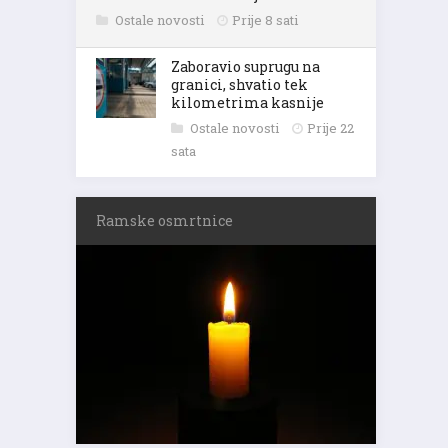
Ostale novosti
Prije 8 sati
Zaboravio suprugu na
granici, shvatio tek
kilometrima kasnije
Ostale novosti
Prije 22
sata
Ramske osmrtnice