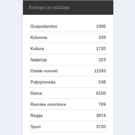
Kategorije sadržaja
Gospodarstvo
1006
Kolumne
339
Kultura
1720
Natječaji
323
Ostale novosti
11593
Poljoprivreda
538
Rama
8150
Ramske osmrtnice
769
Regija
3874
Sport
3720