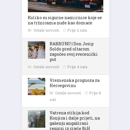
Koliko su sigurne namirnice koje se
na tržnicama nude kao domaće
Ostale novosti
Prije 2 sata
RABBUNI! | Don Josip
Soldo pred oltarom
započeo svoj svećenički
put
Ostale novosti
Prije 4 sata
Vremenska prognoza za
Hercegovinu
Ostale novosti
Prije 8
sati
Vatrena stihija kod
Konjica i dalje prijeti, na
gašenju angažirani
resursi iz cijele BiH