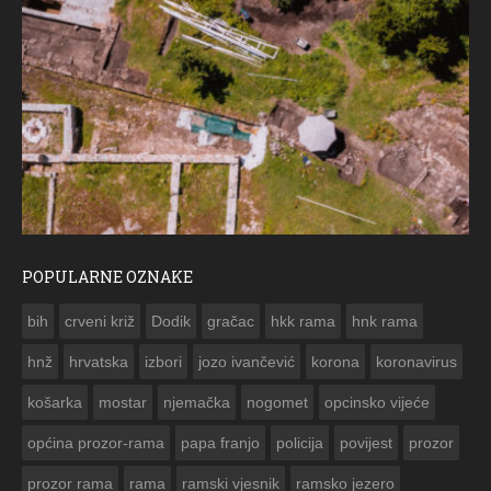
POPULARNE OZNAKE
ČE
bih
crveni križ
Dodik
gračac
hkk rama
hnk rama


hnž
hrvatska
izbori
jozo ivančević
korona
koronavirus
košarka
mostar
njemačka
nogomet
opcinsko vijeće
općina prozor-rama
papa franjo
policija
povijest
prozor
prozor rama
rama
ramski vjesnik
ramsko jezero