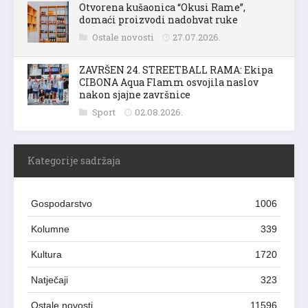
Otvorena kušaonica “Okusi Rame”,
domaći proizvodi nadohvat ruke
Ostale novosti
27.07.2026.
ZAVRŠEN 24. STREETBALL RAMA: Ekipa
CIBONA Aqua Flamm osvojila naslov
nakon sjajne završnice
Sport
02.08.2026.
Kategorije sadržaja
Gospodarstvo
1006
Kolumne
339
Kultura
1720
Natječaji
323
Ostale novosti
11596