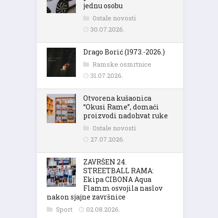
jednu osobu
Ostale novosti
30.07.2026.
Drago Borić (1973.-2026.)
Ramske osmrtnice
31.07.2026.
Otvorena kušaonica
“Okusi Rame”, domaći
proizvodi nadohvat ruke
Ostale novosti
27.07.2026.
ZAVRŠEN 24.
STREETBALL RAMA:
Ekipa CIBONA Aqua
Flamm osvojila naslov
nakon sjajne završnice
Sport
02.08.2026.