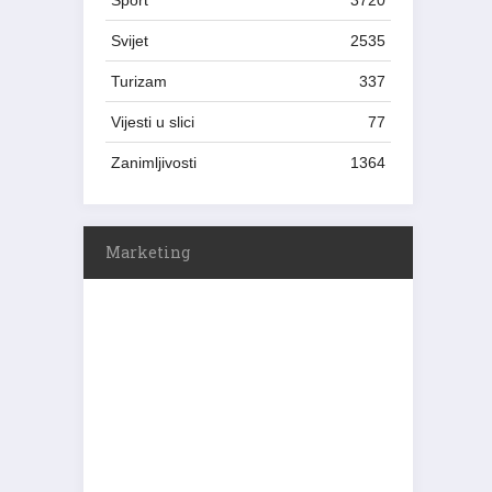
Sport
3720
Svijet
2535
Turizam
337
Vijesti u slici
77
Zanimljivosti
1364
Marketing