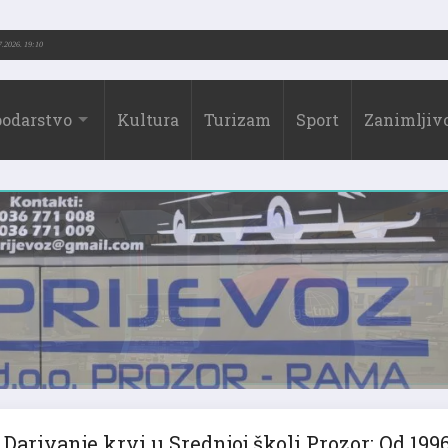
.-2026.)
31.07.2026. 19:10
odarstvo
Kultura
Turizam
Sport
Zanimljivo
Darivanje krvi u Srednjoj školi Prozor: Od 1996