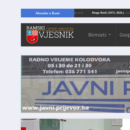
opajući temelje kuće, pronašao vrijedne arheološke ostatke
Drago Borić (1973
Aktualno u Rami
24.07.2026. 13:51
Novosti
Gosp