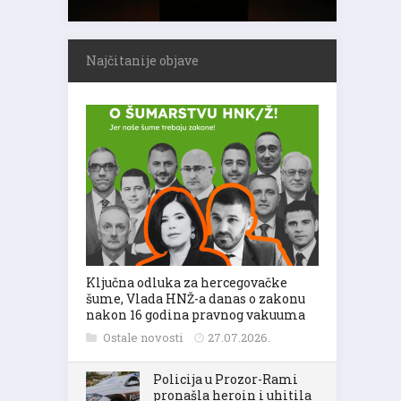
Najčitanije objave
Ključna odluka za hercegovačke
šume, Vlada HNŽ-a danas o zakonu
nakon 16 godina pravnog vakuuma
Ostale novosti
27.07.2026.
Policija u Prozor-Rami
pronašla heroin i uhitila