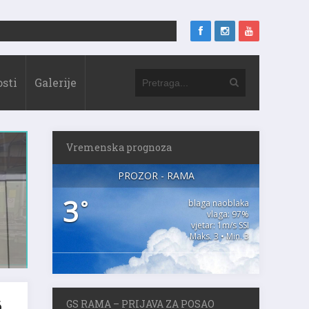
sti
Galerije
Vremenska prognoza
PROZOR - RAMA
3
°
blaga naoblaka
vlaga: 97%
vjetar: 1m/s SSI
Maks. 3 • Min. 3
.
GS RAMA – PRIJAVA ZA POSAO