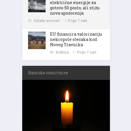
električne energije za
gotovo 50 posto, ali stižu
nova upozorenja
Ostale novosti
Prije 7 sati
EU financira valorizaciju
nekropole stećaka kod
Novog Travnika
Kultura
Prije 7 sati
Ramske osmrtnice