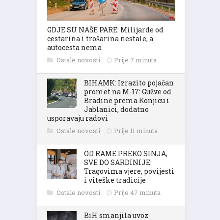
GDJE SU NAŠE PARE: Milijarde od
cestarina i trošarina nestale, a
autocesta nema
Ostale novosti
Prije 7 minuta
BIHAMK: Izrazito pojačan
promet na M-17: Gužve od
Bradine prema Konjicu i
Jablanici, dodatno
usporavaju radovi
Ostale novosti
Prije 11 minuta
OD RAME PREKO SINJA,
SVE DO SARDINIJE:
Tragovima vjere, povijesti
i viteške tradicije
Ostale novosti
Prije 47 minuta
BiH smanjila uvoz