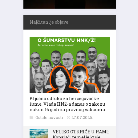
Najčitanije objave
Ključna odluka za hercegovačke
šume, Vlada HNŽ-a danas o zakonu
nakon 16 godina pravnog vakuuma
Ostale novosti
27.07.2026.
VELIKO OTKRIĆE U RAMI:
Kopajući temelje kuće,