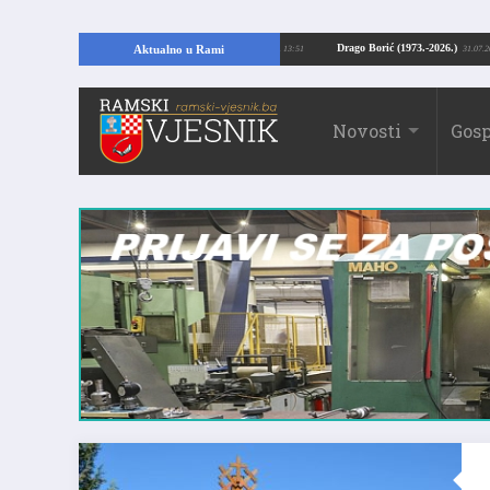
ajući temelje kuće, pronašao vrijedne arheološke ostatke
Drago Borić (1973.-
Aktualno u Rami
24.07.2026. 13:51
Novosti
Gosp