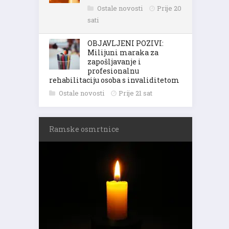
Ostale novosti
Prije 20
sati
OBJAVLJENI POZIVI:
Milijuni maraka za
zapošljavanje i
profesionalnu
rehabilitaciju osoba s invaliditetom
Ostale novosti
Prije 21 sat
Ramske osmrtnice