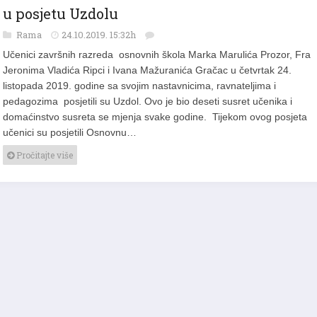
Foto: Učenici završnih razreda osnovnih škol
u posjetu Uzdolu
Rama
24.10.2019. 15:32h
Učenici završnih razreda osnovnih škola Marka Marulića Prozor, Fra
Jeronima Vladića Ripci i Ivana Mažuranića Gračac u četvrtak 24.
listopada 2019. godine sa svojim nastavnicima, ravnateljima i
pedagozima posjetili su Uzdol. Ovo je bio deseti susret učenika i
domaćinstvo susreta se mjenja svake godine. Tijekom ovog posjeta
učenici su posjetili Osnovnu…
Pročitajte više