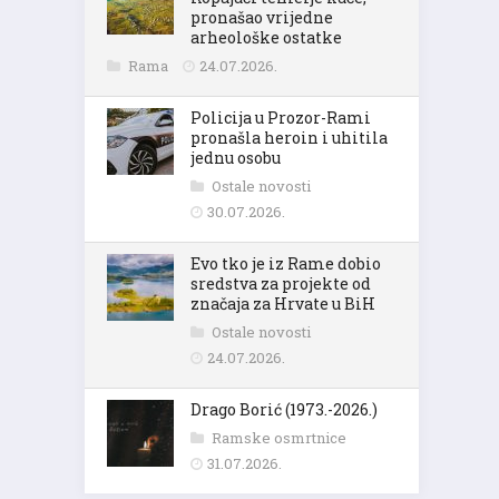
pronašao vrijedne
arheološke ostatke
Rama
24.07.2026.
Policija u Prozor-Rami
pronašla heroin i uhitila
jednu osobu
Ostale novosti
30.07.2026.
Evo tko je iz Rame dobio
sredstva za projekte od
značaja za Hrvate u BiH
Ostale novosti
24.07.2026.
Drago Borić (1973.-2026.)
Ramske osmrtnice
31.07.2026.