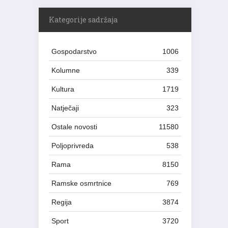
Kategorije sadržaja
Gospodarstvo
1006
Kolumne
339
Kultura
1719
Natječaji
323
Ostale novosti
11580
Poljoprivreda
538
Rama
8150
Ramske osmrtnice
769
Regija
3874
Sport
3720