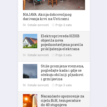
NAJAVA: Akcija dobrovoljnog
darivanja krvi na Ustirami
Ostale novosti
Prije 2 sata
Elektroprivreda HZHB
objavila nova
pojednostavljena pravila
priključenja elektrana
Ostale novosti
Prije 2 sata
Stiže promjena vremena,
pogledajte kada i gdje se
očekuju obilniji pljuskovi
i grmljavina
Ostale novosti
Prije 3 sata
Narančasto upozorenje za
cijelu BiH, temperature
do 40 stupnjeva