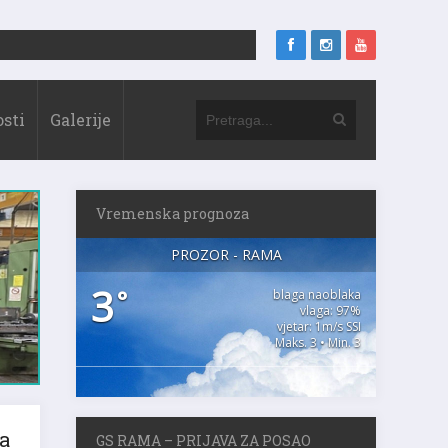
sti
Galerije
Vremenska prognoza
PROZOR - RAMA
3
°
blaga naoblaka
vlaga: 97%
vjetar: 1m/s SSI
Maks. 3 • Min. 3
GS RAMA – PRIJAVA ZA POSAO