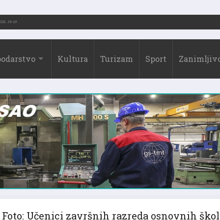
2026.)
31.07.2026. 19:10
odarstvo
Kultura
Turizam
Sport
Zanimljivo