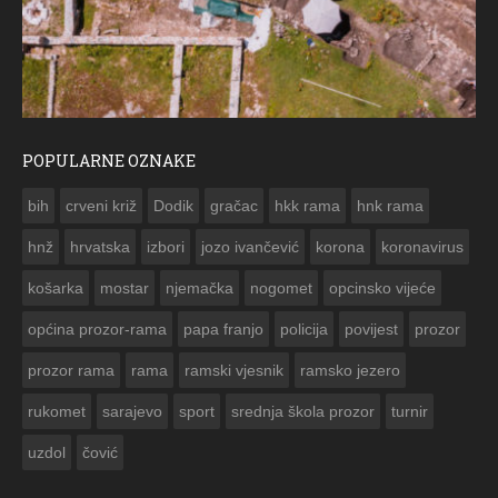
POPULARNE OZNAKE
ČESTITKA RAMSKOG VJESNIKA ZA USKRS
bih
crveni križ
Dodik
gračac
hkk rama
hnk rama


hnž
hrvatska
izbori
jozo ivančević
korona
koronavirus
košarka
mostar
njemačka
nogomet
opcinsko vijeće
općina prozor-rama
papa franjo
policija
povijest
prozor
prozor rama
rama
ramski vjesnik
ramsko jezero
rukomet
sarajevo
sport
srednja škola prozor
turnir
uzdol
čović