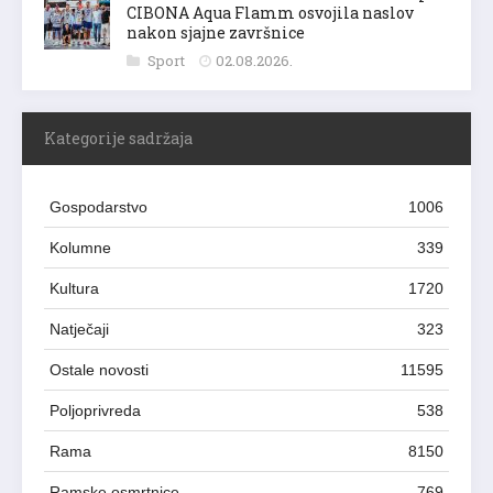
CIBONA Aqua Flamm osvojila naslov
nakon sjajne završnice
Sport
02.08.2026.
Kategorije sadržaja
Gospodarstvo
1006
Kolumne
339
Kultura
1720
Natječaji
323
Ostale novosti
11595
Poljoprivreda
538
Rama
8150
Ramske osmrtnice
769