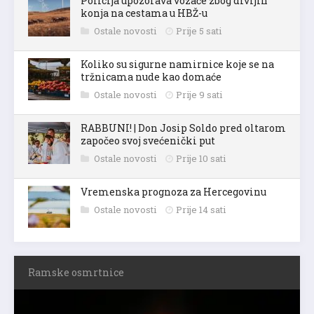
Policija upozorava vozače zbog divljih
konja na cestama u HBŽ-u
Ostale novosti
Prije 5 sati
Koliko su sigurne namirnice koje se na
tržnicama nude kao domaće
Ostale novosti
Prije 9 sati
RABBUNI! | Don Josip Soldo pred oltarom
započeo svoj svećenički put
Ostale novosti
Prije 10 sati
Vremenska prognoza za Hercegovinu
Ostale novosti
Prije 14 sati
Ramske osmrtnice