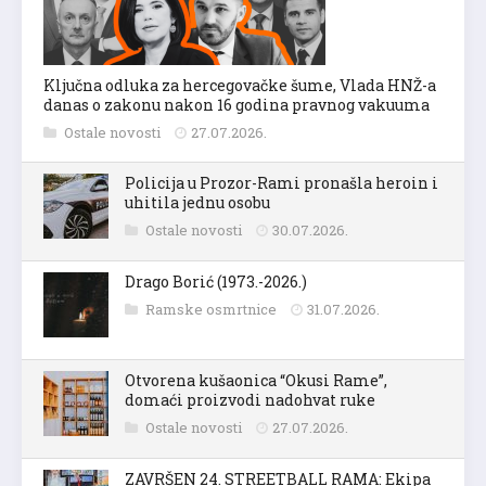
Ključna odluka za hercegovačke šume, Vlada HNŽ-a
danas o zakonu nakon 16 godina pravnog vakuuma
Ostale novosti
27.07.2026.
Policija u Prozor-Rami pronašla heroin i
uhitila jednu osobu
Ostale novosti
30.07.2026.
Drago Borić (1973.-2026.)
Ramske osmrtnice
31.07.2026.
Otvorena kušaonica “Okusi Rame”,
domaći proizvodi nadohvat ruke
Ostale novosti
27.07.2026.
ZAVRŠEN 24. STREETBALL RAMA: Ekipa