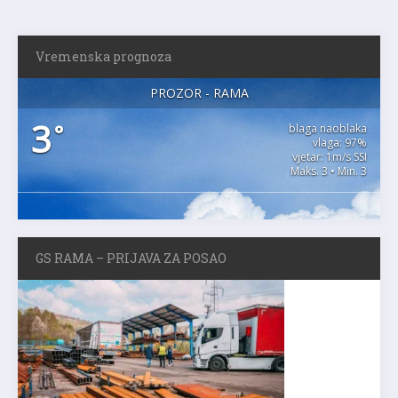
Vremenska prognoza
PROZOR - RAMA
3
°
blaga naoblaka
vlaga: 97%
vjetar: 1m/s SSI
Maks. 3 • Min. 3
GS RAMA – PRIJAVA ZA POSAO