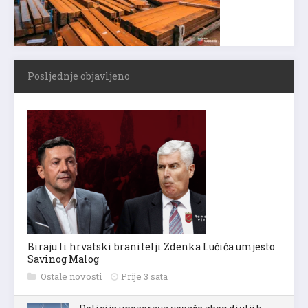
Posljednje objavljeno
Biraju li hrvatski branitelji Zdenka Lučića umjesto
Savinog Malog
Ostale novosti
Prije 3 sata