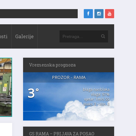
sti
Galerije
Vremenska prognoza
PROZOR - RAMA
3
°
blaga naoblaka
vlaga: 97%
vjetar: 1m/s SSI
Maks. 3 • Min. 3
GS RAMA – PRIJAVA ZA POSAO