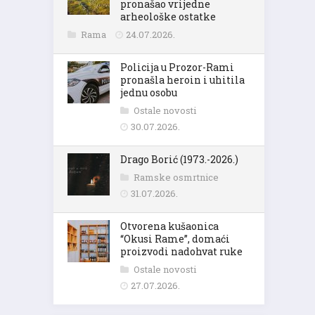
pronašao vrijedne
arheološke ostatke
Rama
24.07.2026.
Policija u Prozor-Rami
pronašla heroin i uhitila
jednu osobu
Ostale novosti
30.07.2026.
Drago Borić (1973.-2026.)
Ramske osmrtnice
31.07.2026.
Otvorena kušaonica
“Okusi Rame”, domaći
proizvodi nadohvat ruke
Ostale novosti
27.07.2026.