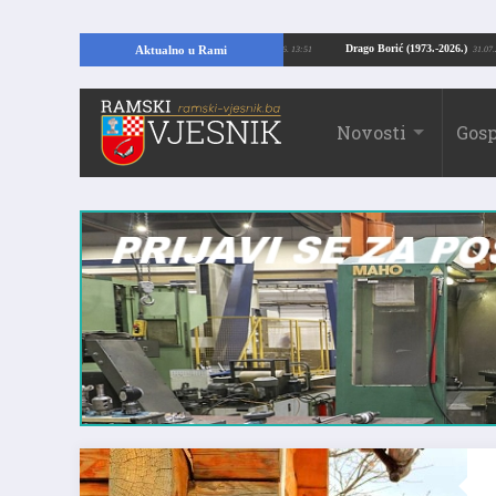
ajući temelje kuće, pronašao vrijedne arheološke ostatke
Drago Borić (1973.
Aktualno u Rami
24.07.2026. 13:51
Novosti
Gosp