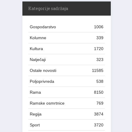
Kategorije sadržaja
Gospodarstvo
1006
Kolumne
339
Kultura
1720
Natječaji
323
Ostale novosti
11585
Poljoprivreda
538
Rama
8150
Ramske osmrtnice
769
Regija
3874
Sport
3720