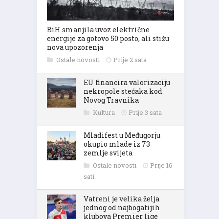
BiH smanjila uvoz električne
energije za gotovo 50 posto, ali stižu
nova upozorenja
Ostale novosti
Prije 2 sata
EU financira valorizaciju
nekropole stećaka kod
Novog Travnika
Kultura
Prije 3 sata
Mladifest u Međugorju
okupio mlade iz 73
zemlje svijeta
Ostale novosti
Prije 16
sati
Vatreni je velika želja
jednog od najbogatijih
klubova Premier lige