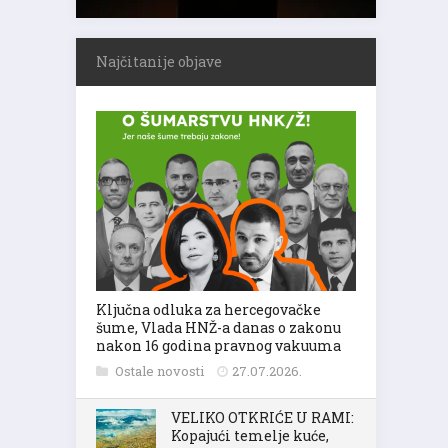
Najčitanije objave
Ključna odluka za hercegovačke
šume, Vlada HNŽ-a danas o zakonu
nakon 16 godina pravnog vakuuma
Ostale novosti
27.07.2026.
VELIKO OTKRIĆE U RAMI:
Kopajući temelje kuće,