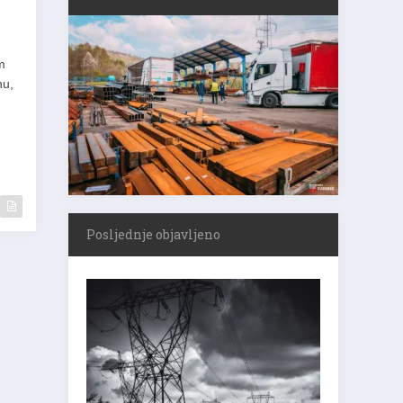
m
nu,
Posljednje objavljeno