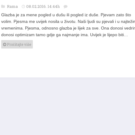
U dobrom društvu: Zdravko Čurić Zdravac
Rama
08.02.2016. 14:44h
Glazba je za mene pogled u dušu ili pogled iz duše. Pjevam zato što
volim. Pjesma me uvijek nosila u životu. Naši ljudi su pjevali i u najteži
vremenima. Pjesma, odnosno glazba je lijek za sve. Ona donosi vedri
donosi optimizam tamo gdje ga najmanje ima. Uvijek je lijepo biti…
Pročitajte više