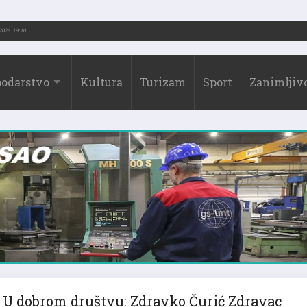
-2026.)
31.07.2026. 19:10
odarstvo
Kultura
Turizam
Sport
Zanimljivo