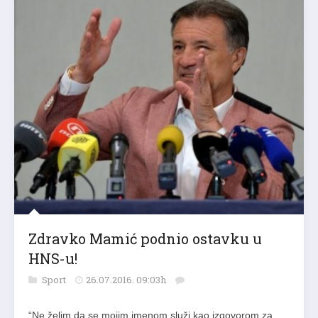
Zdravko Mamić podnio ostavku u
HNS-u!
Sport
26.07.2016. 09:03h
“Ne želim da se mojim imenom služi kao izgovorom za