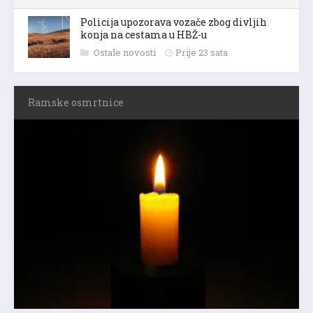
Policija upozorava vozače zbog divljih
konja na cestama u HBŽ-u
Ostale novosti
Prije 23 sata
Ramske osmrtnice