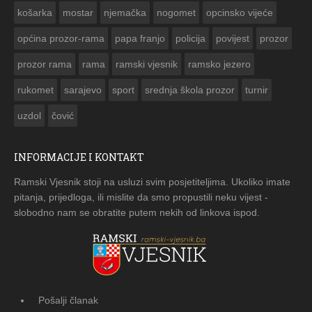
košarka
mostar
njemačka
nogomet
opcinsko vijeće
općina prozor-rama
papa franjo
policija
povijest
prozor
prozor rama
rama
ramski vjesnik
ramsko jezero
rukomet
sarajevo
sport
srednja škola prozor
turnir
uzdol
čović
INFORMACIJE I KONTAKT
Ramski Vjesnik stoji na usluzi svim posjetiteljima. Ukoliko imate
pitanja, prijedloga, ili mislite da smo propustili neku vijest -
slobodno nam se obratite putem nekih od linkova ispod.
Pošalji članak