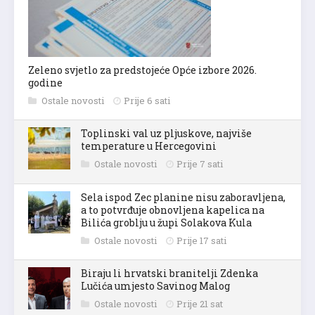
Zeleno svjetlo za predstojeće Opće izbore 2026.
godine
Ostale novosti
Prije 6 sati
Toplinski val uz pljuskove, najviše
temperature u Hercegovini
Ostale novosti
Prije 7 sati
Sela ispod Zec planine nisu zaboravljena,
a to potvrđuje obnovljena kapelica na
Bilića groblju u župi Solakova Kula
Ostale novosti
Prije 17 sati
Biraju li hrvatski branitelji Zdenka
Lučića umjesto Savinog Malog
Ostale novosti
Prije 21 sat