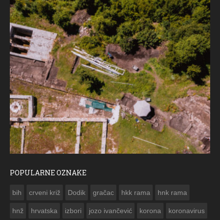
POPULARNE OZNAKE
ČESTITKA RAMSKOG VJESNIKA ZA USKRS 2023. GO
bih
crveni križ
Dodik
gračac
hkk rama
hnk rama


hnž
hrvatska
izbori
jozo ivančević
korona
koronavirus