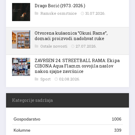
Drago Borić (1973.-2026.)
Ramske osmrtnice
31.07.2026.
Otvorena kušaonica “Okusi Rame”,
domaći proizvodi nadohvat ruke
Ostale novosti
27.07.2026.
ZAVRŠEN 24. STREETBALL RAMA: Ekipa
CIBONA Aqua Flamm osvojila naslov
nakon sjajne završnice
Sport
02.08.2026.
Kategorije sadržaja
Gospodarstvo
1006
Kolumne
339