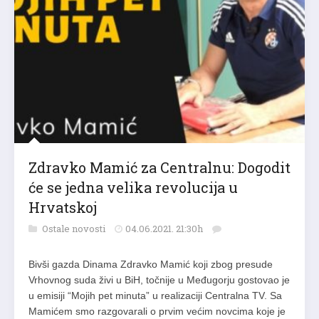
Zdravko Mamić za Centralnu: Dogodit
će se jedna velika revolucija u
Hrvatskoj
Ostale novosti
04.06.2021. 21:30h
Bivši gazda Dinama Zdravko Mamić koji zbog presude
Vrhovnog suda živi u BiH, točnije u Međugorju gostovao je
u emisiji “Mojih pet minuta” u realizaciji Centralna TV. Sa
Mamićem smo razgovarali o prvim većim novcima koje je