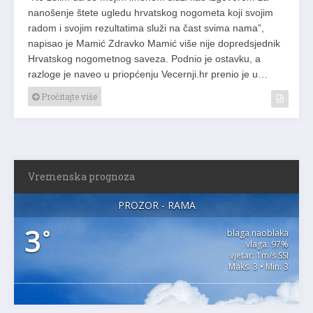
nanošenje štete ugledu hrvatskog nogometa koji svojim
radom i svojim rezultatima služi na čast svima nama”,
napisao je Mamić Zdravko Mamić više nije dopredsjednik
Hrvatskog nogometnog saveza. Podnio je ostavku, a
razloge je naveo u priopćenju Vecernji.hr prenio je u…
Pročitajte više
Vremenska prognoza
PROZOR - RAMA
3
°
blaga naoblaka
vlaga: 97%
vjetar: 1m/s SSI
Maks. 3 • Min. 3