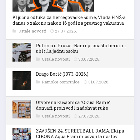
Ključna odluka za hercegovačke šume, Vlada HNŽ-a
danas o zakonu nakon 16 godina pravnog vakuuma
Ostale novosti
27.07.2026.
Policija u Prozor-Rami pronašla heroin i
uhitila jednu osobu
Ostale novosti
30.07.2026.
Drago Borić (1973.-2026.)
Ramske osmrtnice
31.07.2026.
Otvorena kušaonica “Okusi Rame”,
domaći proizvodi nadohvat ruke
Ostale novosti
27.07.2026.
ZAVRŠEN 24. STREETBALL RAMA: Ekipa
CIBONA Aqua Flamm osvojila naslov