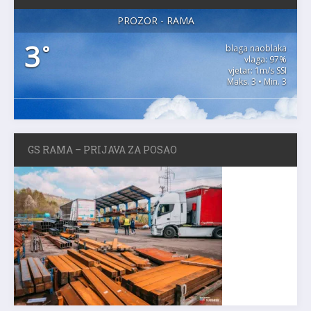
PROZOR - RAMA
3
°
blaga naoblaka
vlaga: 97%
vjetar: 1m/s SSI
Maks. 3 • Min. 3
GS RAMA – PRIJAVA ZA POSAO