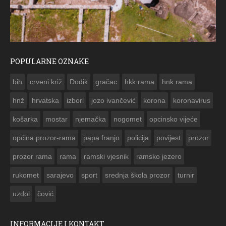
POPULARNE OZNAKE
ČESTITKA RAMSKOG VJESNIKA ZA USKRS 2023. GO
bih
crveni križ
Dodik
gračac
hkk rama
hnk rama


hnž
hrvatska
izbori
jozo ivančević
korona
koronavirus
košarka
mostar
njemačka
nogomet
opcinsko vijeće
općina prozor-rama
papa franjo
policija
povijest
prozor
prozor rama
rama
ramski vjesnik
ramsko jezero
rukomet
sarajevo
sport
srednja škola prozor
turnir
uzdol
čović
INFORMACIJE I KONTAKT