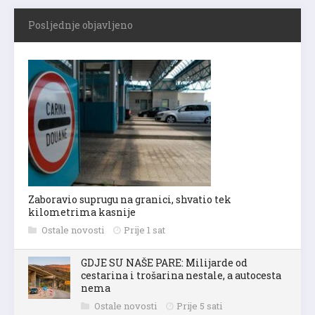
Posljednje objavljeno
Zaboravio suprugu na granici, shvatio tek
kilometrima kasnije
Ostale novosti
Prije 1 sat
GDJE SU NAŠE PARE: Milijarde od
cestarina i trošarina nestale, a autocesta
nema
Ostale novosti
Prije 5 sati