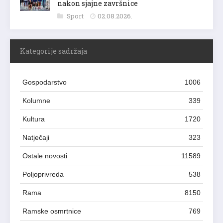
nakon sjajne završnice
Sport
02.08.2026.
Kategorije sadržaja
Gospodarstvo
1006
Kolumne
339
Kultura
1720
Natječaji
323
Ostale novosti
11589
Poljoprivreda
538
Rama
8150
Ramske osmrtnice
769