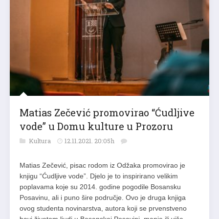
Matias Zečević promovirao “Ćudljive
vode” u Domu kulture u Prozoru
Kultura
12.11.2021. 20:05h
Matias Zečević, pisac rodom iz Odžaka promovirao je
knjigu “Ćudljive vode”. Djelo je to inspirirano velikim
poplavama koje su 2014. godine pogodile Bosansku
Posavinu, ali i puno šire područje. Ovo je druga knjiga
ovog studenta novinarstva, autora koji se prvenstveno
bavi životom ljudi u Bosanskoj Posavini, manje ili više