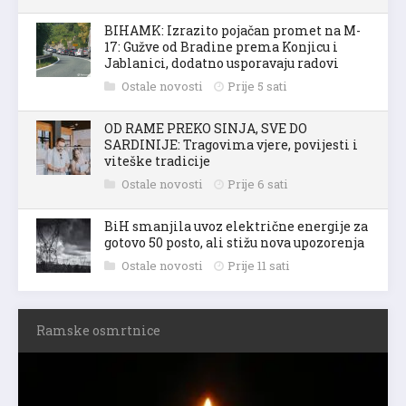
BIHAMK: Izrazito pojačan promet na M-
17: Gužve od Bradine prema Konjicu i
Jablanici, dodatno usporavaju radovi
Ostale novosti
Prije 5 sati
OD RAME PREKO SINJA, SVE DO
SARDINIJE: Tragovima vjere, povijesti i
viteške tradicije
Ostale novosti
Prije 6 sati
BiH smanjila uvoz električne energije za
gotovo 50 posto, ali stižu nova upozorenja
Ostale novosti
Prije 11 sati
Ramske osmrtnice