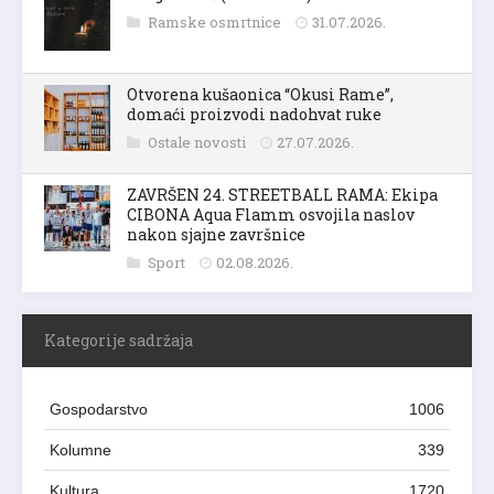
Ramske osmrtnice
31.07.2026.
Otvorena kušaonica “Okusi Rame”,
domaći proizvodi nadohvat ruke
Ostale novosti
27.07.2026.
ZAVRŠEN 24. STREETBALL RAMA: Ekipa
CIBONA Aqua Flamm osvojila naslov
nakon sjajne završnice
Sport
02.08.2026.
Kategorije sadržaja
Gospodarstvo
1006
Kolumne
339
Kultura
1720