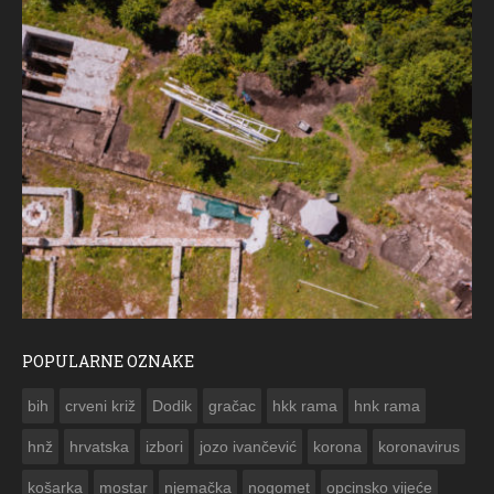
POPULARNE OZNAKE
ČE
bih
crveni križ
Dodik
gračac
hkk rama
hnk rama


hnž
hrvatska
izbori
jozo ivančević
korona
koronavirus
košarka
mostar
njemačka
nogomet
opcinsko vijeće