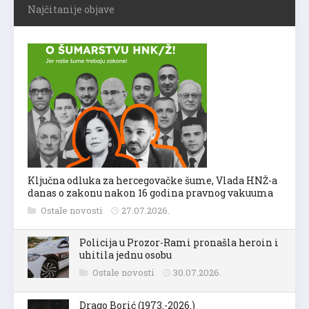
Najčitanije objave
Ključna odluka za hercegovačke šume, Vlada HNŽ-a
danas o zakonu nakon 16 godina pravnog vakuuma
Ostale novosti
27.07.2026.
Policija u Prozor-Rami pronašla heroin i
uhitila jednu osobu
Ostale novosti
30.07.2026.
Drago Borić (1973.-2026.)