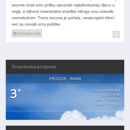
sezone imali smo priliku upoznati najtalentiraniju djecu u
regiji, a njihove maestralne izvedbe nikoga nisu ostavile
ravnodušnim. Treća sezona je počela, nevjerojatni klinci
već su osvojili srca publike,…
Pročitajte više
Vremenska prognoza
PROZOR - RAMA
3
°
blaga naoblaka
vlaga: 97%
vjetar: 1m/s SSI
Maks. 3 • Min. 3