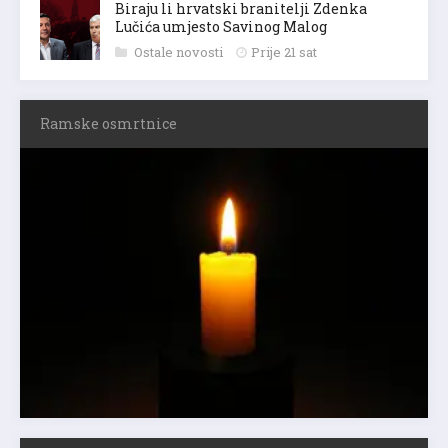
Biraju li hrvatski branitelji Zdenka
Lučića umjesto Savinog Malog
Ostale novosti
Prije 21 sat
Ramske osmrtnice