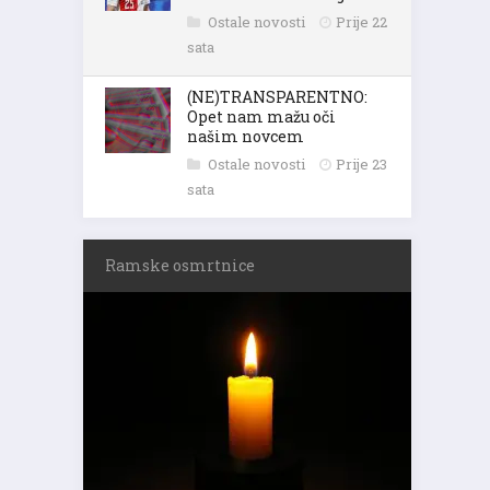
Ostale novosti
Prije 22
sata
(NE)TRANSPARENTNO:
Opet nam mažu oči
našim novcem
Ostale novosti
Prije 23
sata
Ramske osmrtnice