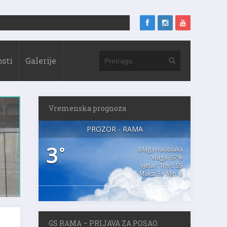
sti
Galerije
Vremenska prognoza
PROZOR - RAMA
3
°
blaga naoblaka
vlaga: 97%
vjetar: 1m/s SSI
Maks. 3 • Min. 3
GS RAMA – PRIJAVA ZA POSAO