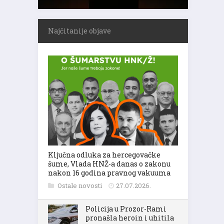
Najčitanije objave
Ključna odluka za hercegovačke
šume, Vlada HNŽ-a danas o zakonu
nakon 16 godina pravnog vakuuma
Ostale novosti
27.07.2026.
Policija u Prozor-Rami
pronašla heroin i uhitila