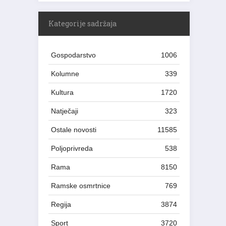
Kategorije sadržaja
Gospodarstvo
1006
Kolumne
339
Kultura
1720
Natječaji
323
Ostale novosti
11585
Poljoprivreda
538
Rama
8150
Ramske osmrtnice
769
Regija
3874
Sport
3720