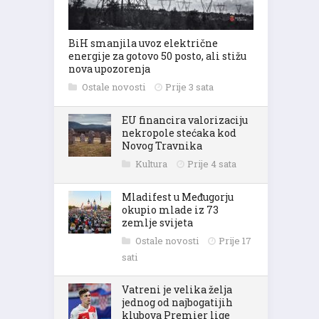
BiH smanjila uvoz električne
energije za gotovo 50 posto, ali stižu
nova upozorenja
Ostale novosti
Prije 3 sata
EU financira valorizaciju
nekropole stećaka kod
Novog Travnika
Kultura
Prije 4 sata
Mladifest u Međugorju
okupio mlade iz 73
zemlje svijeta
Ostale novosti
Prije 17
sati
Vatreni je velika želja
jednog od najbogatijih
klubova Premier lige