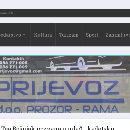
.-2026.)
31.07.2026. 19:10
odarstvo
Kultura
Turizam
Sport
Zanimljivo
Tea Bošnjak pozvana u mlađu kadetsku