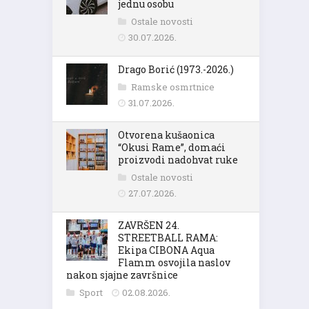
jednu osobu
Ostale novosti
30.07.2026.
Drago Borić (1973.-2026.)
Ramske osmrtnice
31.07.2026.
Otvorena kušaonica
“Okusi Rame”, domaći
proizvodi nadohvat ruke
Ostale novosti
27.07.2026.
ZAVRŠEN 24.
STREETBALL RAMA:
Ekipa CIBONA Aqua
Flamm osvojila naslov
nakon sjajne završnice
Sport
02.08.2026.