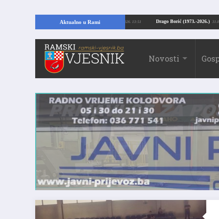
opajući temelje kuće, pronašao vrijedne arheološke ostatke
Drago Borić (1973
Aktualno u Rami
24.07.2026. 13:51
Novosti
Gosp