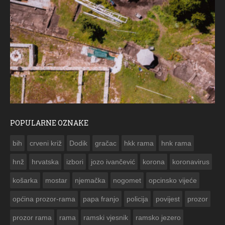
POPULARNE OZNAKE
ČESTITKA 
bih
crveni križ
Dodik
gračac
hkk rama
hnk rama


hnž
hrvatska
izbori
jozo ivančević
korona
koronavirus
košarka
mostar
njemačka
nogomet
opcinsko vijeće
općina prozor-rama
papa franjo
policija
povijest
prozor
prozor rama
rama
ramski vjesnik
ramsko jezero