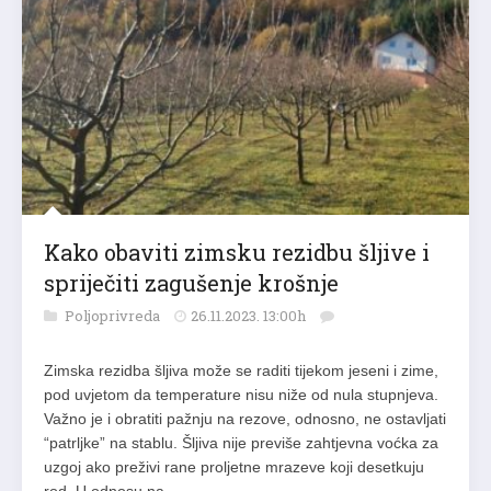
Kako obaviti zimsku rezidbu šljive i
spriječiti zagušenje krošnje
Poljoprivreda
26.11.2023. 13:00h
Zimska rezidba šljiva može se raditi tijekom jeseni i zime,
pod uvjetom da temperature nisu niže od nula stupnjeva.
Važno je i obratiti pažnju na rezove, odnosno, ne ostavljati
“patrljke” na stablu. Šljiva nije previše zahtjevna voćka za
uzgoj ako preživi rane proljetne mrazeve koji desetkuju
rod. U odnosu na…