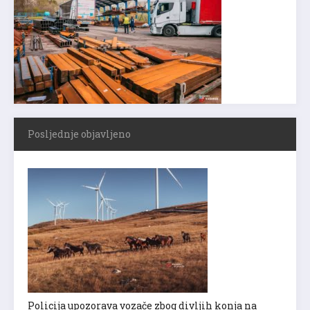
Posljednje objavljeno
Policija upozorava vozače zbog divljih konja na