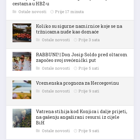
cestama u HBŽ-u
Ostale novosti
Prije 17 minuta
Koliko su sigurne namirnice koje se na
tržnicama nude kao domaće
Ostale novosti
Prije 3 sata
RABBUNI! | Don Josip Soldo pred oltarom
započeo svoj svećenički put
Ostale novosti
Prije 5 sati
Vremenska prognoza za Hercegovinu
Ostale novosti
Prije 9 sati
Vatrena stihija kod Konjica i dalje prijeti,
na gašenju angažirani resursi iz cijele
BiH
Ostale novosti
Prije 9 sati