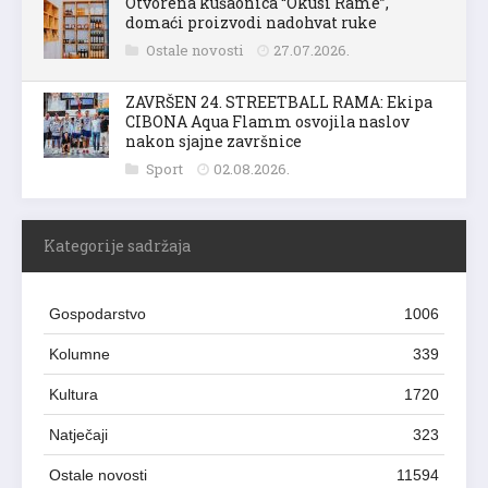
Otvorena kušaonica “Okusi Rame”,
domaći proizvodi nadohvat ruke
Ostale novosti
27.07.2026.
ZAVRŠEN 24. STREETBALL RAMA: Ekipa
CIBONA Aqua Flamm osvojila naslov
nakon sjajne završnice
Sport
02.08.2026.
Kategorije sadržaja
Gospodarstvo
1006
Kolumne
339
Kultura
1720
Natječaji
323
Ostale novosti
11594