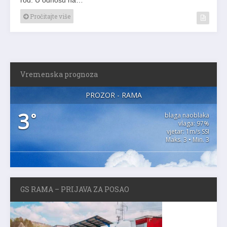
Pročitajte više
Vremenska prognoza
PROZOR - RAMA
3
°
blaga naoblaka
vlaga: 97%
vjetar: 1m/s SSI
Maks. 3 • Min. 3
GS RAMA – PRIJAVA ZA POSAO