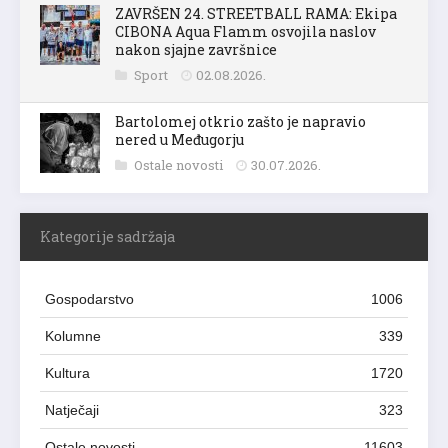
ZAVRŠEN 24. STREETBALL RAMA: Ekipa
CIBONA Aqua Flamm osvojila naslov
nakon sjajne završnice
Sport
02.08.2026.
Bartolomej otkrio zašto je napravio
nered u Međugorju
Ostale novosti
30.07.2026.
Kategorije sadržaja
Gospodarstvo
1006
Kolumne
339
Kultura
1720
Natječaji
323
Ostale novosti
11603