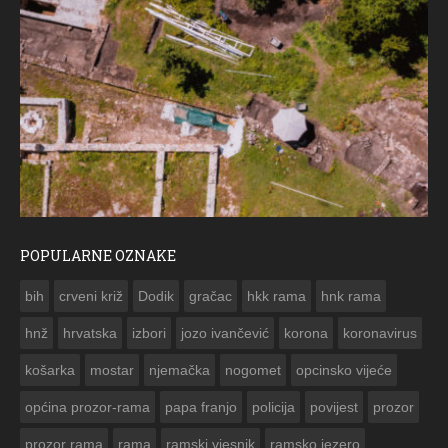
POPULARNE OZNAKE
ČE
bih
crveni križ
Dodik
gračac
hkk rama
hnk rama


hnž
hrvatska
izbori
jozo ivančević
korona
koronavirus
košarka
mostar
njemačka
nogomet
opcinsko vijeće
općina prozor-rama
papa franjo
policija
povijest
prozor
prozor rama
rama
ramski vjesnik
ramsko jezero