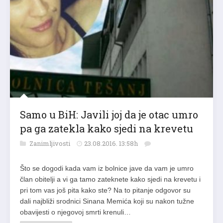
Samo u BiH: Javili joj da je otac umro
pa ga zatekla kako sjedi na krevetu
Zanimljivosti
23.08.2016. 13:58h
Što se dogodi kada vam iz bolnice jave da vam je umro
član obitelji a vi ga tamo zateknete kako sjedi na krevetu i
pri tom vas još pita kako ste? Na to pitanje odgovor su
dali najbliži srodnici Sinana Memića koji su nakon tužne
obavijesti o njegovoj smrti krenuli…