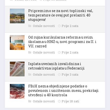
Pripremimo se za novi toplinski val,
temperature će ovaj put prelaziti 40
stupnjeva!
Ostale novosti
Prije 2 sata
Od rujna kurikularna reforma u svim
školama u HNŽ-u, novi programi za II. i
VII. razred
Ostale novosti
Prije 2 sata
Isplata uvećanih invalidnina i
retroaktivna isplata u Federaciji
Ostale novosti
Prije 3 sata
FBiH nema objedinjene podatke o
povučenom i uništenom mesu, prekršaji
utvrđeni u 40 kontrola
Ostale novosti
Prije 18 sati