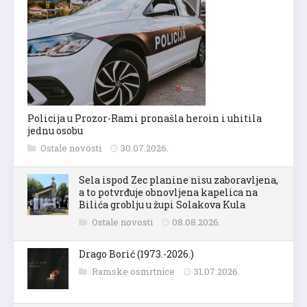
Policija u Prozor-Rami pronašla heroin i uhitila
jednu osobu
Ostale novosti
30.07.2026.
Sela ispod Zec planine nisu zaboravljena,
a to potvrđuje obnovljena kapelica na
Bilića groblju u župi Solakova Kula
Ostale novosti
08.08.2026.
Drago Borić (1973.-2026.)
Ramske osmrtnice
31.07.2026.