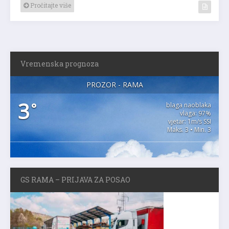
Pročitajte više
Vremenska prognoza
PROZOR - RAMA
3
°
blaga naoblaka
vlaga: 97%
vjetar: 1m/s SSI
Maks. 3 • Min. 3
GS RAMA – PRIJAVA ZA POSAO