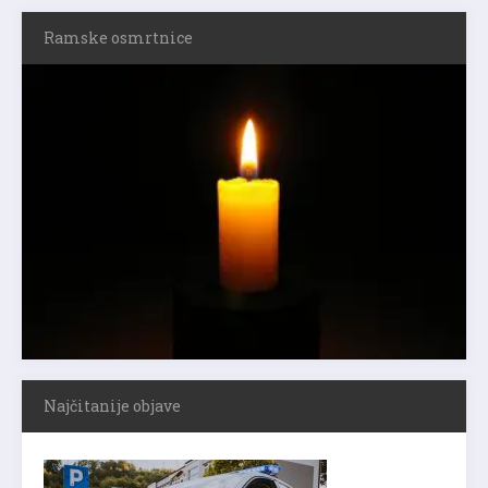
Ramske osmrtnice
Najčitanije objave