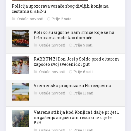
Policija upozorava vozače zbog divljih konja na
cestama u HBŽ-u
Ostale novosti
Prije 2 sata
Koliko su sigurne namirnice koje se na
tržnicama nude kao domaće
Ostale novosti
Prije 5 sati
RABBUNI! | Don Josip Soldo pred oltarom
započeo svoj svećenički put
Ostale novosti
Prije 6 sati
Vremenska prognoza za Hercegovinu
Ostale novosti
Prije 11 sati
Vatrena stihija kod Konjica i dalje prijeti,
na gašenju angažirani resursi iz cijele
BiH
Ostale novosti
Prije 11 sati