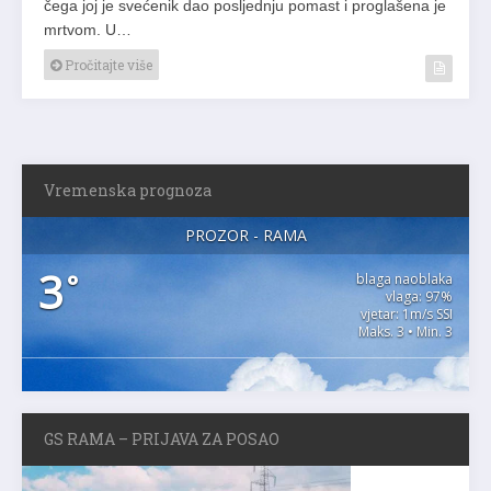
čega joj je svećenik dao posljednju pomast i proglašena je
mrtvom. U…
Pročitajte više
Vremenska prognoza
PROZOR - RAMA
3
°
blaga naoblaka
vlaga: 97%
vjetar: 1m/s SSI
Maks. 3 • Min. 3
GS RAMA – PRIJAVA ZA POSAO