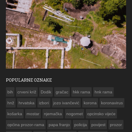
POPULARNE OZNAKE
ČE
bih
crveni križ
Dodik
gračac
hkk rama
hnk rama


hnž
hrvatska
izbori
jozo ivančević
korona
koronavirus
košarka
mostar
njemačka
nogomet
opcinsko vijeće
općina prozor-rama
papa franjo
policija
povijest
prozor