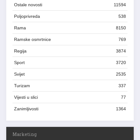
Ostale novosti
11594
Poljoprivreda
538
Rama
8150
Ramske osmrtnice
769
Regija
3874
Sport
3720
Svijet
2535
Turizam
337
Vijesti u slici
77
Zanimljivosti
1364
Marketing