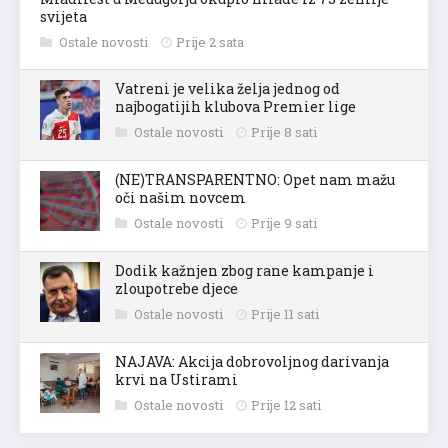
svijeta
Ostale novosti
Prije 2 sata
Vatreni je velika želja jednog od
najbogatijih klubova Premier lige
Ostale novosti
Prije 8 sati
(NE)TRANSPARENTNO: Opet nam mažu
oči našim novcem
Ostale novosti
Prije 9 sati
Dodik kažnjen zbog rane kampanje i
zloupotrebe djece
Ostale novosti
Prije 11 sati
NAJAVA: Akcija dobrovoljnog darivanja
krvi na Ustirami
Ostale novosti
Prije 12 sati