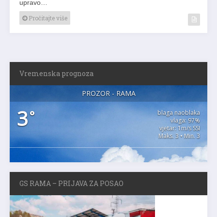
upravo…
Pročitajte više
Vremenska prognoza
PROZOR - RAMA
3
°
blaga naoblaka
vlaga: 97%
vjetar: 1m/s SSI
Maks. 3 • Min. 3
GS RAMA – PRIJAVA ZA POSAO