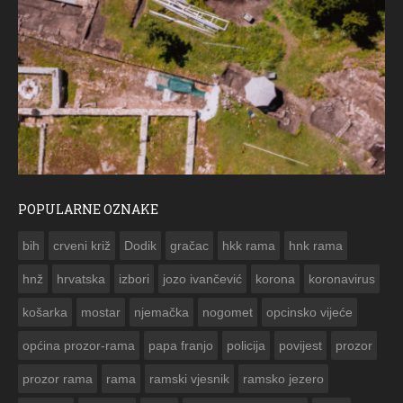
POPULARNE OZNAKE
ČESTITKA RAMSKOG VJESNIKA ZA USKRS 2023. 
bih
crveni križ
Dodik
gračac
hkk rama
hnk rama


hnž
hrvatska
izbori
jozo ivančević
korona
koronavirus
košarka
mostar
njemačka
nogomet
opcinsko vijeće
općina prozor-rama
papa franjo
policija
povijest
prozor
prozor rama
rama
ramski vjesnik
ramsko jezero