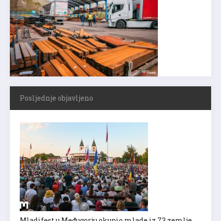
Posljednje objavljeno
Mladifest u Međugorju okupio mlade iz 73 zemlje