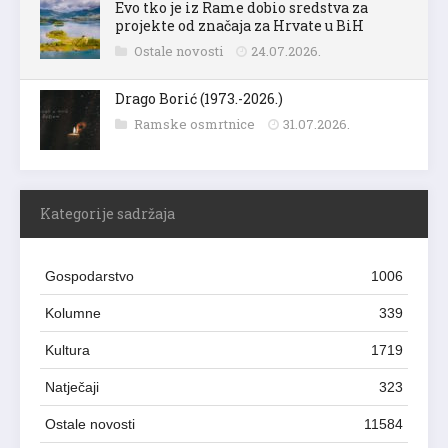
Evo tko je iz Rame dobio sredstva za
projekte od značaja za Hrvate u BiH
Ostale novosti
24.07.2026.
Drago Borić (1973.-2026.)
Ramske osmrtnice
31.07.2026.
Kategorije sadržaja
Gospodarstvo
1006
Kolumne
339
Kultura
1719
Natječaji
323
Ostale novosti
11584