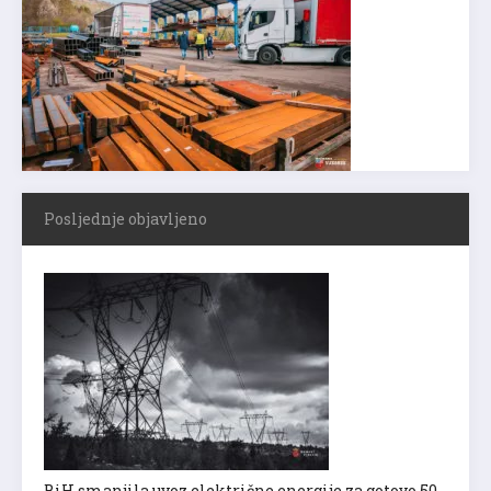
Posljednje objavljeno
BiH smanjila uvoz električne energije za gotovo 50