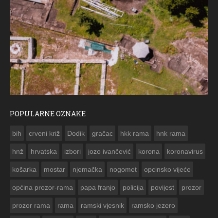
POPULARNE OZNAKE
ČESTITKA RAMSKOG 
bih
crveni križ
Dodik
gračac
hkk rama
hnk rama


hnž
hrvatska
izbori
jozo ivančević
korona
koronavirus
košarka
mostar
njemačka
nogomet
opcinsko vijeće
općina prozor-rama
papa franjo
policija
povijest
prozor
prozor rama
rama
ramski vjesnik
ramsko jezero