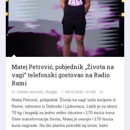
Matej Petrović, pobjednik „Života na
vagi“ telefonski gostovao na Radio
Rami
Ostale novosti
,
Regija
08.12.2020. 13:19h
Matej Petrović, pobjednik ‘Života na vagi’ vuče korijene iz
Rame, odnosno iz Dobroše i Ljubunaca. Lakši je za skoro
70 kg i bogatiji za jedno veliko iskustvo i 170 tisuća kuna
Osim transformacije života, Matej je osvojio i 170 tisuća
kuna nagrade. Na što planira potrošiti taj iznos, kako