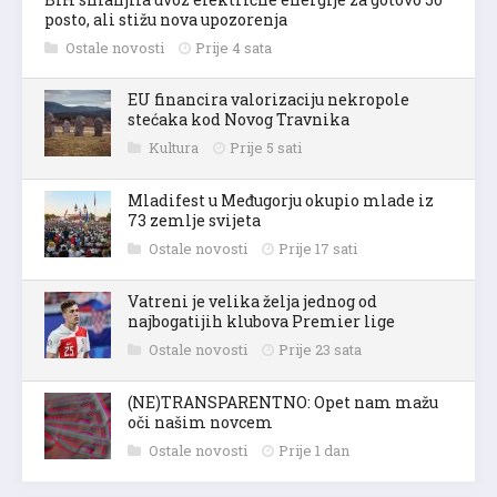
posto, ali stižu nova upozorenja
Ostale novosti
Prije 4 sata
EU financira valorizaciju nekropole
stećaka kod Novog Travnika
Kultura
Prije 5 sati
Mladifest u Međugorju okupio mlade iz
73 zemlje svijeta
Ostale novosti
Prije 17 sati
Vatreni je velika želja jednog od
najbogatijih klubova Premier lige
Ostale novosti
Prije 23 sata
(NE)TRANSPARENTNO: Opet nam mažu
oči našim novcem
Ostale novosti
Prije 1 dan