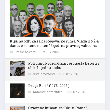
Ključna odluka za hercegovačke šume, Vlada HNŽ-a
danas o zakonu nakon 16 godina pravnog vakuuma
Ostale novosti
27.07.2026.
Policija u Prozor-Rami pronašla heroin i
uhitila jednu osobu
Ostale novosti
30.07.2026.
Drago Borić (1973.-2026.)
Ramske osmrtnice
31.07.2026.
Otvorena kušaonica “Okusi Rame”,