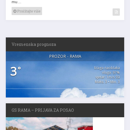
mu…
Pročitajte više
Vremenska prognoza
PROZOR - RAMA
3
°
blaga naoblaka
vlaga: 97%
vjetar: 1m/s SSI
Maks. 3 • Min. 3
GS RAMA – PRIJAVA ZA POSAO