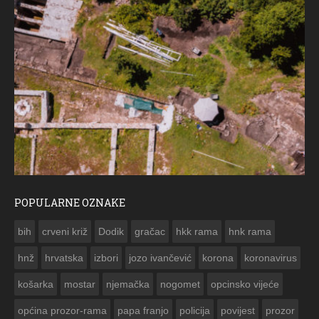
POPULARNE OZNAKE
ČE
bih
crveni križ
Dodik
gračac
hkk rama
hnk rama


hnž
hrvatska
izbori
jozo ivančević
korona
koronavirus
košarka
mostar
njemačka
nogomet
opcinsko vijeće
općina prozor-rama
papa franjo
policija
povijest
prozor