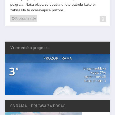
poigrala. Naša ekipa se uputila u foto patrolu kako bi
zabilježila te očaravajuće prizore.
Pročitajte više
Vremenska prognoza
PROZOR - RAMA
3
°
blaga naoblaka
vlaga: 97%
vjetar: 1m/s SSI
Maks. 3 • Min. 3
GS RAMA – PRIJAVA ZA POSAO