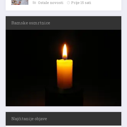
Ostale novosti
Prije 15 sati
Ramske osmrtnice
Najčitanije objave