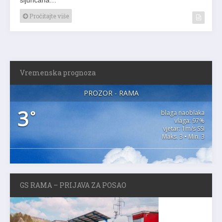
Pročitajte više
Vremenska prognoza
PROZOR - RAMA
3
°
blaga naoblaka
vlaga: 97%
vjetar: 1m/s SSI
Maks. 3 • Min. 3
GS RAMA – PRIJAVA ZA POSAO