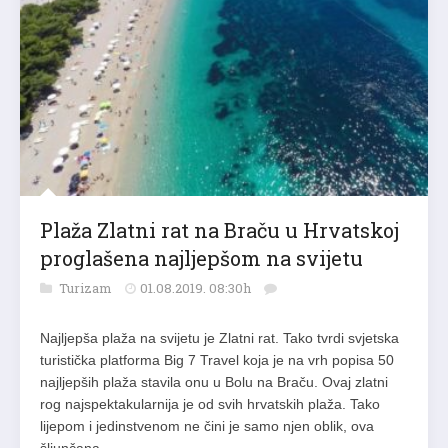
Plaža Zlatni rat na Braču u Hrvatskoj
proglašena najljepšom na svijetu
Turizam
01.08.2019. 08:30h
Najljepša plaža na svijetu je Zlatni rat. Tako tvrdi svjetska
turistička platforma Big 7 Travel koja je na vrh popisa 50
najljepših plaža stavila onu u Bolu na Braču. Ovaj zlatni
rog najspektakularnija je od svih hrvatskih plaža. Tako
lijepom i jedinstvenom ne čini je samo njen oblik, ova
šljunčana…