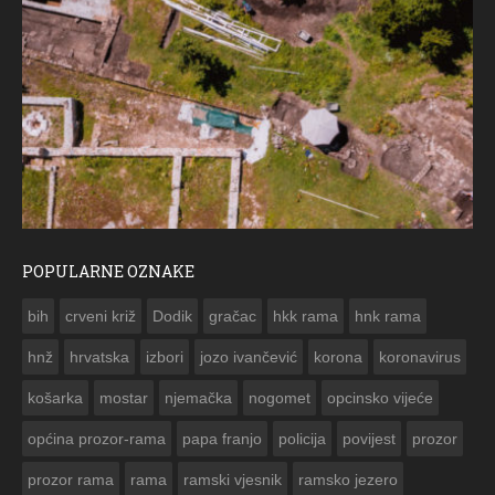
POPULARNE OZNAKE
ČESTIT
bih
crveni križ
Dodik
gračac
hkk rama
hnk rama


hnž
hrvatska
izbori
jozo ivančević
korona
koronavirus
košarka
mostar
njemačka
nogomet
opcinsko vijeće
općina prozor-rama
papa franjo
policija
povijest
prozor
prozor rama
rama
ramski vjesnik
ramsko jezero