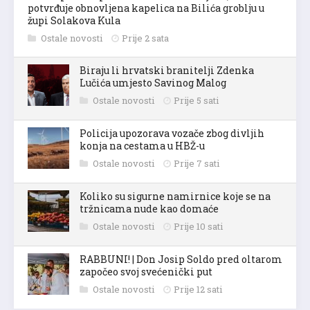
potvrđuje obnovljena kapelica na Bilića groblju u
župi Solakova Kula
Ostale novosti
Prije 2 sata
Biraju li hrvatski branitelji Zdenka
Lučića umjesto Savinog Malog
Ostale novosti
Prije 5 sati
Policija upozorava vozače zbog divljih
konja na cestama u HBŽ-u
Ostale novosti
Prije 7 sati
Koliko su sigurne namirnice koje se na
tržnicama nude kao domaće
Ostale novosti
Prije 10 sati
RABBUNI! | Don Josip Soldo pred oltarom
započeo svoj svećenički put
Ostale novosti
Prije 12 sati