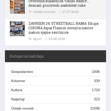
Otvorena kušaonica “Okusi Rame”,
domaći proizvodi nadohvat ruke
Ostale novosti
27.07.2026.
ZAVRŠEN 24. STREETBALL RAMA: Ekipa
CIBONA Aqua Flamm osvojila naslov
nakon sjajne završnice
Sport
02.08.2026.
Kategorije sadržaja
Gospodarstvo
1006
Kolumne
339
Kultura
1720
Natječaji
323
Ostale novosti
11596