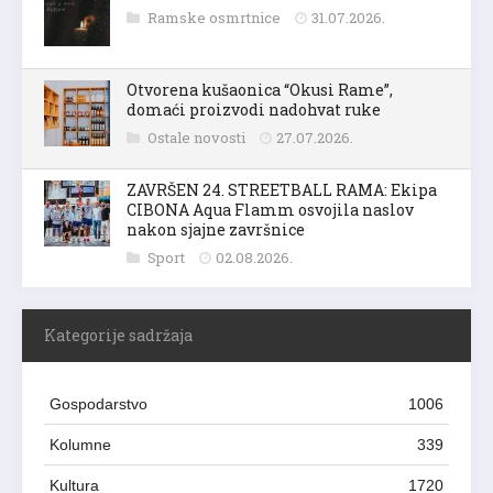
Ramske osmrtnice
31.07.2026.
Otvorena kušaonica “Okusi Rame”,
domaći proizvodi nadohvat ruke
Ostale novosti
27.07.2026.
ZAVRŠEN 24. STREETBALL RAMA: Ekipa
CIBONA Aqua Flamm osvojila naslov
nakon sjajne završnice
Sport
02.08.2026.
Kategorije sadržaja
Gospodarstvo
1006
Kolumne
339
Kultura
1720