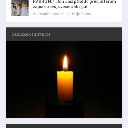
RABBUNI! | Don Josip Soldo pred oltarom
započeo svoj svećenički put
Ostale novosti
Prije 11 sati
Ramske osmrtnice