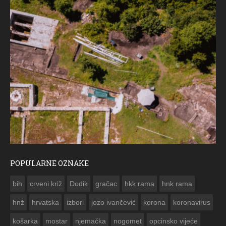
POPULARNE OZNAKE
ČE
bih
crveni križ
Dodik
gračac
hkk rama
hnk rama


hnž
hrvatska
izbori
jozo ivančević
korona
koronavirus
košarka
mostar
njemačka
nogomet
opcinsko vijeće