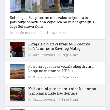
Sela ispod Zec planine nisu zaboravljena, a to
potvrđuje obnovljena kapelica na Bilića groblju u
župi Solakova Kula
Ostale novosti
Prije 22 minute
Biraju li hrvatski branitelji Zdenka
Lučića umjesto Savinog Malog
Ostale novosti
Prije 4 sata
Policija upozorava vozače zbog divljih
konja na cestama u HBŽ-u
Ostale novosti
Prije 6 sati
Koliko su sigurne namirnice koje se na
tržnicama nude kao domaće
Ostale novosti
Prije 9 sati