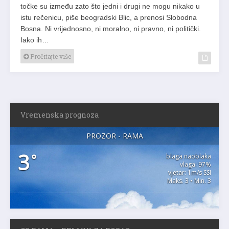
točke su između zato što jedni i drugi ne mogu nikako u
istu rečenicu, piše beogradski Blic, a prenosi Slobodna
Bosna. Ni vrijednosno, ni moralno, ni pravno, ni politički.
Iako ih…
Pročitajte više
Vremenska prognoza
PROZOR - RAMA
3
°
blaga naoblaka
vlaga: 97%
vjetar: 1m/s SSI
Maks. 3 • Min. 3