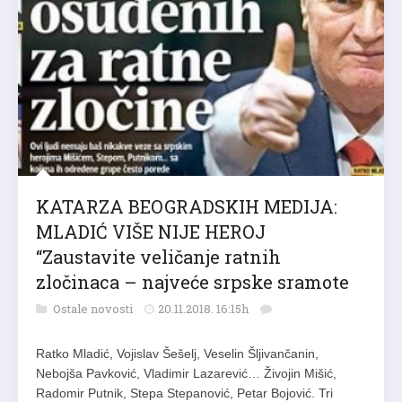
KATARZA BEOGRADSKIH MEDIJA:
MLADIĆ VIŠE NIJE HEROJ
“Zaustavite veličanje ratnih
zločinaca – najveće srpske sramote
Ostale novosti
20.11.2018. 16:15h
Ratko Mladić, Vojislav Šešelj, Veselin Šljivančanin,
Nebojša Pavković, Vladimir Lazarević… Živojin Mišić,
Radomir Putnik, Stepa Stepanović, Petar Bojović. Tri