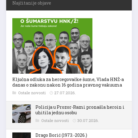
Najčitanije objave
Ključna odluka za hercegovačke šume, Vlada HNŽ-a
danas o zakonu nakon 16 godina pravnog vakuuma
Ostale novosti
27.07.2026.
Policija u Prozor-Rami pronašla heroin i
uhitila jednu osobu
Ostale novosti
30.07.2026.
Drago Borić (1973.-2026.)