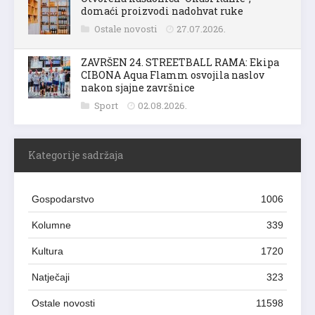
domaći proizvodi nadohvat ruke
Ostale novosti
27.07.2026.
ZAVRŠEN 24. STREETBALL RAMA: Ekipa
CIBONA Aqua Flamm osvojila naslov
nakon sjajne završnice
Sport
02.08.2026.
Kategorije sadržaja
Gospodarstvo
1006
Kolumne
339
Kultura
1720
Natječaji
323
Ostale novosti
11598