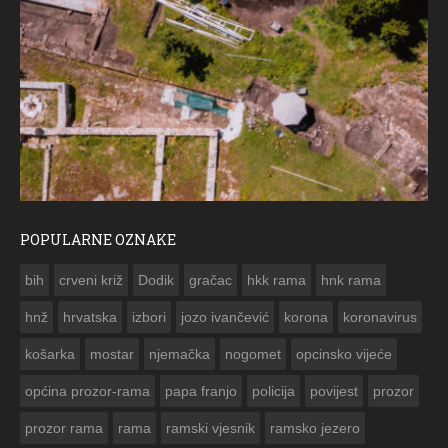
POPULARNE OZNAKE
ČESTITKA 
bih
crveni križ
Dodik
gračac
hkk rama
hnk rama


hnž
hrvatska
izbori
jozo ivančević
korona
koronavirus
košarka
mostar
njemačka
nogomet
opcinsko vijeće
općina prozor-rama
papa franjo
policija
povijest
prozor
prozor rama
rama
ramski vjesnik
ramsko jezero