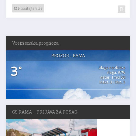
Pročitajte više
Vremenska prognoza
PROZOR - RAMA
3
°
blaga naoblaka
vlaga: 97%
vjetar: 1m/s SSI
Maks. 3 • Min. 3
GS RAMA – PRIJAVA ZA POSAO