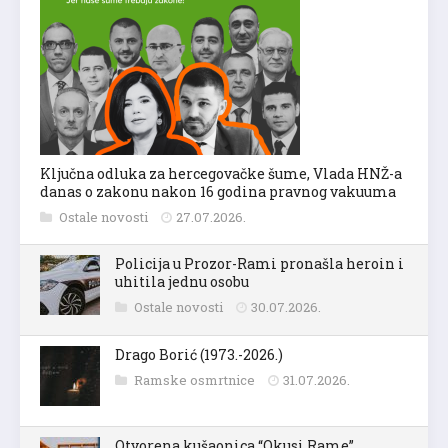
Ključna odluka za hercegovačke šume, Vlada HNŽ-a
danas o zakonu nakon 16 godina pravnog vakuuma
Ostale novosti
27.07.2026.
Policija u Prozor-Rami pronašla heroin i
uhitila jednu osobu
Ostale novosti
30.07.2026.
Drago Borić (1973.-2026.)
Ramske osmrtnice
31.07.2026.
Otvorena kušaonica “Okusi Rame”,