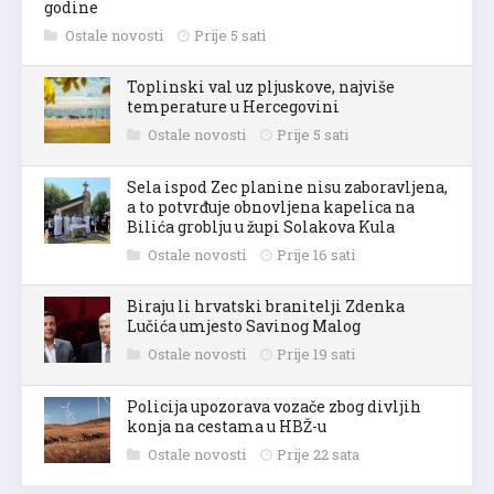
godine
Ostale novosti
Prije 5 sati
Toplinski val uz pljuskove, najviše
temperature u Hercegovini
Ostale novosti
Prije 5 sati
Sela ispod Zec planine nisu zaboravljena,
a to potvrđuje obnovljena kapelica na
Bilića groblju u župi Solakova Kula
Ostale novosti
Prije 16 sati
Biraju li hrvatski branitelji Zdenka
Lučića umjesto Savinog Malog
Ostale novosti
Prije 19 sati
Policija upozorava vozače zbog divljih
konja na cestama u HBŽ-u
Ostale novosti
Prije 22 sata