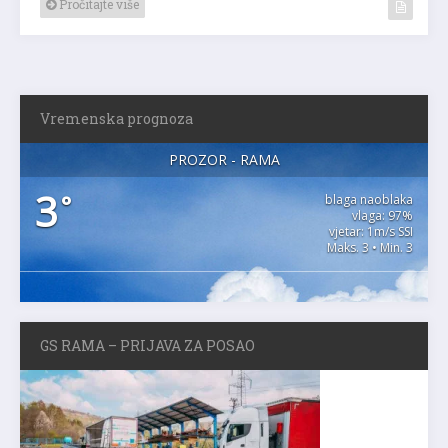
Pročitajte više
Vremenska prognoza
PROZOR - RAMA
3
°
blaga naoblaka
vlaga: 97%
vjetar: 1m/s SSI
Maks. 3 • Min. 3
GS RAMA – PRIJAVA ZA POSAO