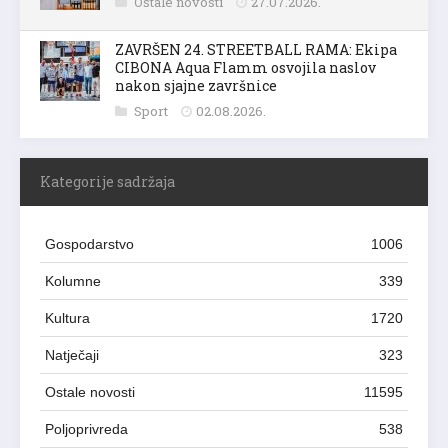
Ostale novosti
27.07.2026.
ZAVRŠEN 24. STREETBALL RAMA: Ekipa
CIBONA Aqua Flamm osvojila naslov
nakon sjajne završnice
Sport
02.08.2026.
Kategorije sadržaja
Gospodarstvo
1006
Kolumne
339
Kultura
1720
Natječaji
323
Ostale novosti
11595
Poljoprivreda
538