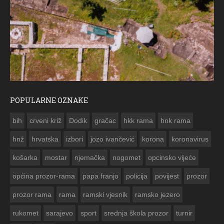
POPULARNE OZNAKE
ČE
bih
crveni križ
Dodik
gračac
hkk rama
hnk rama


hnž
hrvatska
izbori
jozo ivančević
korona
koronavirus
košarka
mostar
njemačka
nogomet
opcinsko vijeće
općina prozor-rama
papa franjo
policija
povijest
prozor
prozor rama
rama
ramski vjesnik
ramsko jezero
rukomet
sarajevo
sport
srednja škola prozor
turnir