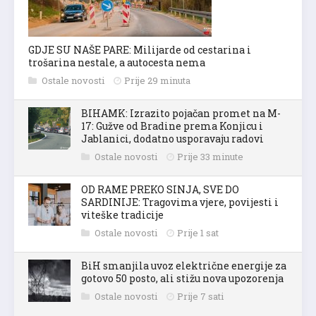
GDJE SU NAŠE PARE: Milijarde od cestarina i
trošarina nestale, a autocesta nema
Ostale novosti
Prije 29 minuta
BIHAMK: Izrazito pojačan promet na M-
17: Gužve od Bradine prema Konjicu i
Jablanici, dodatno usporavaju radovi
Ostale novosti
Prije 33 minute
OD RAME PREKO SINJA, SVE DO
SARDINIJE: Tragovima vjere, povijesti i
viteške tradicije
Ostale novosti
Prije 1 sat
BiH smanjila uvoz električne energije za
gotovo 50 posto, ali stižu nova upozorenja
Ostale novosti
Prije 7 sati