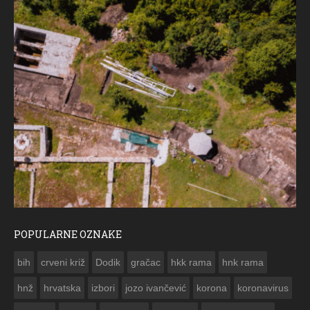
POPULARNE OZNAKE
ČESTITKA RAMSKOG VJESNIKA ZA USKRS 2023. GODINE
bih
crveni križ
Dodik
gračac
hkk rama
hnk rama


hnž
hrvatska
izbori
jozo ivančević
korona
koronavirus