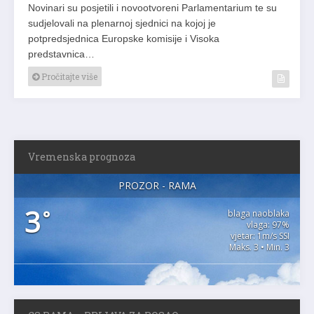
Novinari su posjetili i novootvoreni Parlamentarium te su
sudjelovali na plenarnoj sjednici na kojoj je
potpredsjednica Europske komisije i Visoka
predstavnica…
Pročitajte više
Vremenska prognoza
PROZOR - RAMA
3
°
blaga naoblaka
vlaga: 97%
vjetar: 1m/s SSI
Maks. 3 • Min. 3