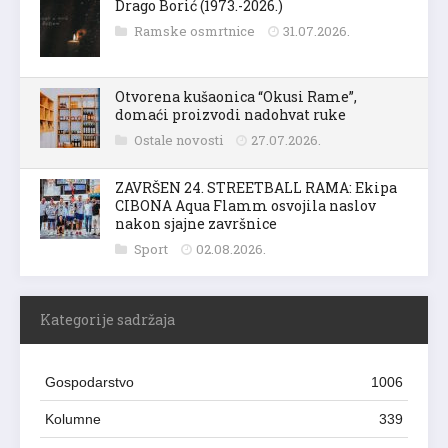
Drago Borić (1973.-2026.)
Ramske osmrtnice
31.07.2026.
Otvorena kušaonica “Okusi Rame”,
domaći proizvodi nadohvat ruke
Ostale novosti
27.07.2026.
ZAVRŠEN 24. STREETBALL RAMA: Ekipa
CIBONA Aqua Flamm osvojila naslov
nakon sjajne završnice
Sport
02.08.2026.
Kategorije sadržaja
Gospodarstvo
1006
Kolumne
339