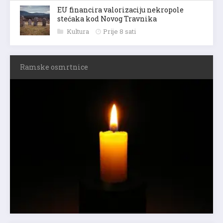
EU financira valorizaciju nekropole
stećaka kod Novog Travnika
Kultura
Prije 8 sati
Ramske osmrtnice