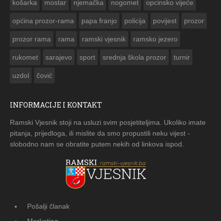
košarka
mostar
njemačka
nogomet
opcinsko vijeće
općina prozor-rama
papa franjo
policija
povijest
prozor
prozor rama
rama
ramski vjesnik
ramsko jezero
rukomet
sarajevo
sport
srednja škola prozor
turnir
uzdol
čović
INFORMACIJE I KONTAKT
Ramski Vjesnik stoji na usluzi svim posjetiteljima. Ukoliko imate
pitanja, prijedloga, ili mislite da smo propustili neku vijest -
slobodno nam se obratite putem nekih od linkova ispod.
Pošalji članak