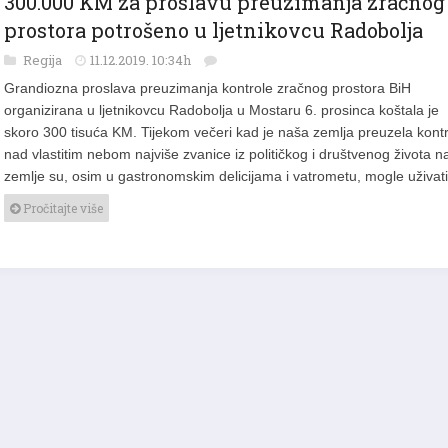
300.000 KM za proslavu preuzimanja zračnog
prostora potrošeno u ljetnikovcu Radobolja
Regija
11.12.2019. 10:34h
Grandiozna proslava preuzimanja kontrole zračnog prostora BiH
organizirana u ljetnikovcu Radobolja u Mostaru 6. prosinca koštala je
skoro 300 tisuća KM. Tijekom večeri kad je naša zemlja preuzela kont
nad vlastitim nebom najviše zvanice iz političkog i društvenog života n
zemlje su, osim u gastronomskim delicijama i vatrometu, mogle uživa
Pročitajte više