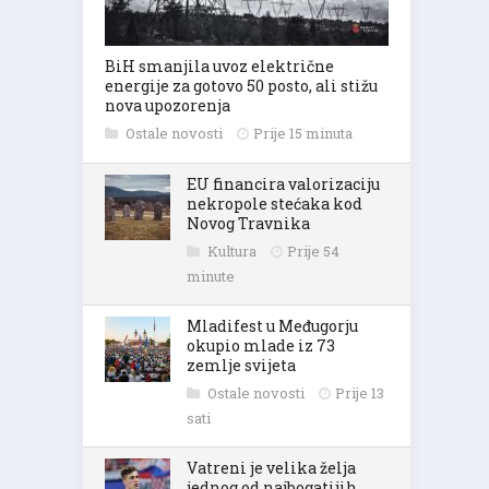
BiH smanjila uvoz električne
energije za gotovo 50 posto, ali stižu
nova upozorenja
Ostale novosti
Prije 15 minuta
EU financira valorizaciju
nekropole stećaka kod
Novog Travnika
Kultura
Prije 54
minute
Mladifest u Međugorju
okupio mlade iz 73
zemlje svijeta
Ostale novosti
Prije 13
sati
Vatreni je velika želja
jednog od najbogatijih