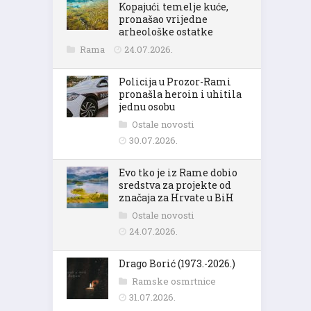
Kopajući temelje kuće,
pronašao vrijedne
arheološke ostatke
Rama
24.07.2026.
Policija u Prozor-Rami
pronašla heroin i uhitila
jednu osobu
Ostale novosti
30.07.2026.
Evo tko je iz Rame dobio
sredstva za projekte od
značaja za Hrvate u BiH
Ostale novosti
24.07.2026.
Drago Borić (1973.-2026.)
Ramske osmrtnice
31.07.2026.