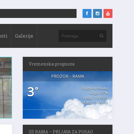
sti
Galerije
Vremenska prognoza
PROZOR - RAMA
3
°
blaga naoblaka
vlaga: 97%
vjetar: 1m/s SSI
Maks. 3 • Min. 3
GS RAMA – PRIJAVA ZA POSAO