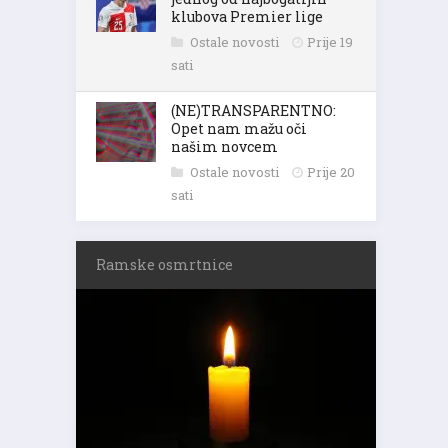
klubova Premier lige
Ostale novosti
Prije 19
sati
(NE)TRANSPARENTNO:
Opet nam mažu oči
našim novcem
Ostale novosti
Prije 20
sati
Ramske osmrtnice