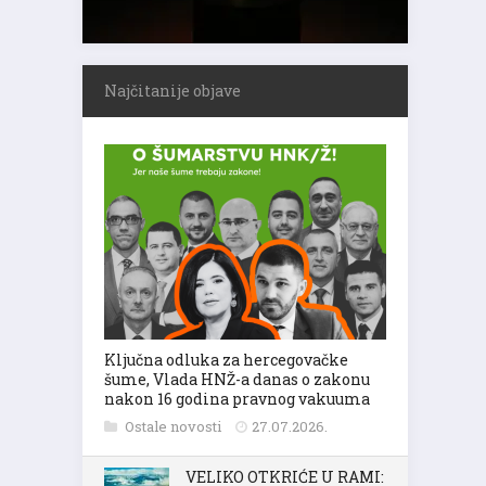
Najčitanije objave
Ključna odluka za hercegovačke
šume, Vlada HNŽ-a danas o zakonu
nakon 16 godina pravnog vakuuma
Ostale novosti
27.07.2026.
VELIKO OTKRIĆE U RAMI: