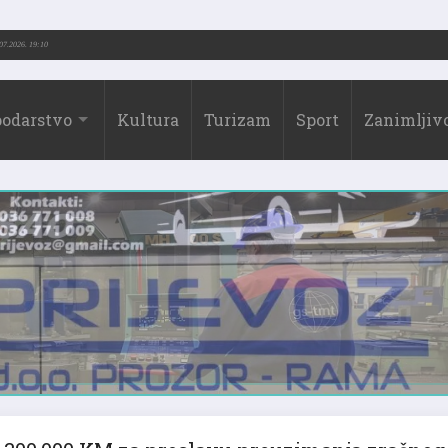
.-2026.)
31.07.2026. 19:10
odarstvo
Kultura
Turizam
Sport
Zanimljivo