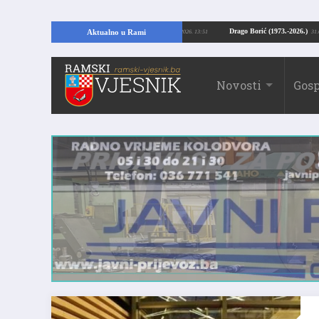
opajući temelje kuće, pronašao vrijedne arheološke ostatke
Drago Borić (1973
Aktualno u Rami
24.07.2026. 13:51
Novosti
Gosp