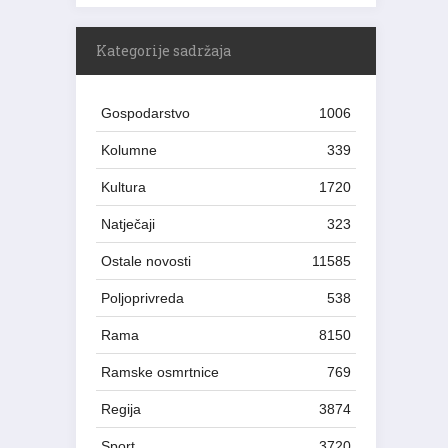
Kategorije sadržaja
Gospodarstvo
1006
Kolumne
339
Kultura
1720
Natječaji
323
Ostale novosti
11585
Poljoprivreda
538
Rama
8150
Ramske osmrtnice
769
Regija
3874
Sport
3720