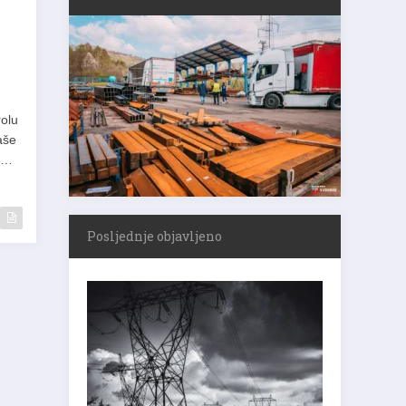
rolu
aše
ti…
Posljednje objavljeno