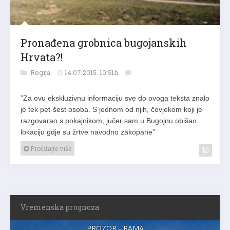
Pronađena grobnica bugojanskih
Hrvata?!
Regija
14.07.2015. 10:51h
”Za ovu ekskluzivnu informaciju sve do ovoga teksta znalo
je tek pet-šest osoba. S jednom od njih, čovjekom koji je
razgovarao s pokajnikom, jučer sam u Bugojnu obišao
lokaciju gdje su žrtve navodno zakopane”
Pročitajte više
Vremenska prognoza
PROZOR - RAMA