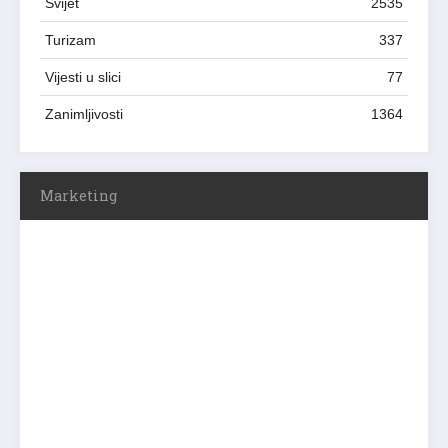
Svijet
2535
Turizam
337
Vijesti u slici
77
Zanimljivosti
1364
Marketing