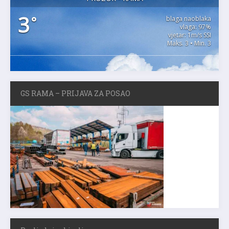
3
°
blaga naoblaka
vlaga: 97%
vjetar: 1m/s SSI
Maks. 3 • Min. 3
GS RAMA – PRIJAVA ZA POSAO