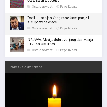
oči našim novcem
Ostale novosti
Prije 12 sati
Dodik kažnjen zbog rane kampanje i
zloupotrebe djece
Ostale novosti
Prije 14 sati
NAJAVA: Akcija dobrovoljnog darivanja
krvi na Ustirami
Ostale novosti
Prije 16 sati
Ramske osmrtnice