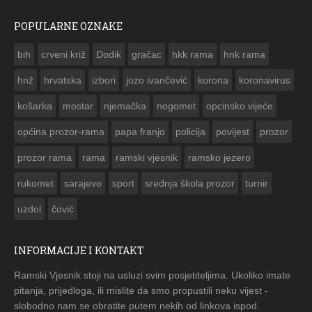
POPULARNE OZNAKE
ČESTITKA RAMSKOG VJESNIKA ZA USKRS 2023. GODINE
bih
crveni križ
Dodik
gračac
hkk rama
hnk rama


hnž
hrvatska
izbori
jozo ivančević
korona
koronavirus
košarka
mostar
njemačka
nogomet
opcinsko vijeće
općina prozor-rama
papa franjo
policija
povijest
prozor
prozor rama
rama
ramski vjesnik
ramsko jezero
rukomet
sarajevo
sport
srednja škola prozor
turnir
uzdol
čović
INFORMACIJE I KONTAKT
Ramski Vjesnik stoji na usluzi svim posjetiteljima. Ukoliko imate
pitanja, prijedloga, ili mislite da smo propustili neku vijest -
slobodno nam se obratite putem nekih od linkova ispod.