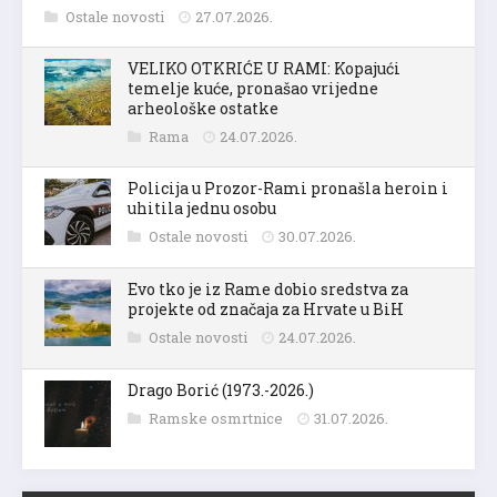
Ostale novosti
27.07.2026.
VELIKO OTKRIĆE U RAMI: Kopajući
temelje kuće, pronašao vrijedne
arheološke ostatke
Rama
24.07.2026.
Policija u Prozor-Rami pronašla heroin i
uhitila jednu osobu
Ostale novosti
30.07.2026.
Evo tko je iz Rame dobio sredstva za
projekte od značaja za Hrvate u BiH
Ostale novosti
24.07.2026.
Drago Borić (1973.-2026.)
Ramske osmrtnice
31.07.2026.