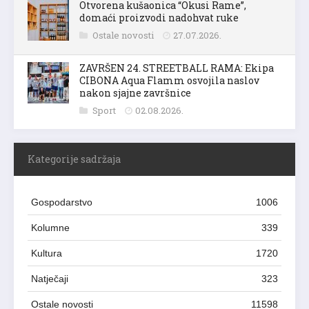
Otvorena kušaonica “Okusi Rame”,
domaći proizvodi nadohvat ruke
Ostale novosti
27.07.2026.
ZAVRŠEN 24. STREETBALL RAMA: Ekipa
CIBONA Aqua Flamm osvojila naslov
nakon sjajne završnice
Sport
02.08.2026.
Kategorije sadržaja
Gospodarstvo
1006
Kolumne
339
Kultura
1720
Natječaji
323
Ostale novosti
11598