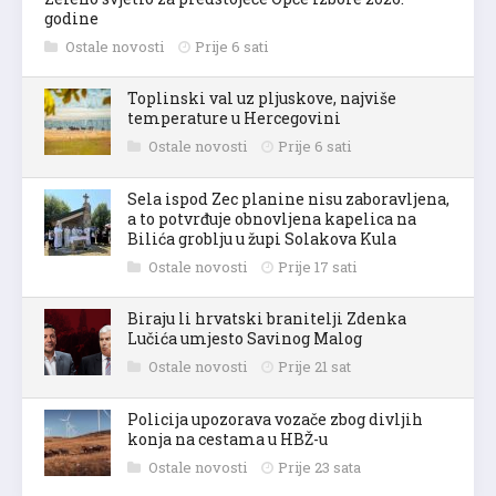
godine
Ostale novosti
Prije 6 sati
Toplinski val uz pljuskove, najviše
temperature u Hercegovini
Ostale novosti
Prije 6 sati
Sela ispod Zec planine nisu zaboravljena,
a to potvrđuje obnovljena kapelica na
Bilića groblju u župi Solakova Kula
Ostale novosti
Prije 17 sati
Biraju li hrvatski branitelji Zdenka
Lučića umjesto Savinog Malog
Ostale novosti
Prije 21 sat
Policija upozorava vozače zbog divljih
konja na cestama u HBŽ-u
Ostale novosti
Prije 23 sata