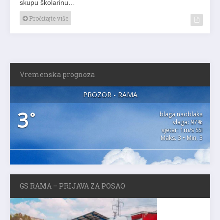
skupu školarinu…
Pročitajte više
Vremenska prognoza
PROZOR - RAMA
3
°
blaga naoblaka
vlaga: 97%
vjetar: 1m/s SSI
Maks. 3 • Min. 3
GS RAMA – PRIJAVA ZA POSAO