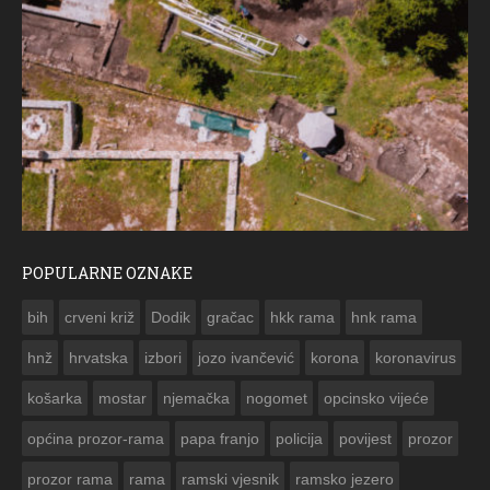
POPULARNE OZNAKE
ČESTITKA RAMSKOG VJESNIKA ZA USKRS 2023. GODINE
bih
crveni križ
Dodik
gračac
hkk rama
hnk rama


hnž
hrvatska
izbori
jozo ivančević
korona
koronavirus
košarka
mostar
njemačka
nogomet
opcinsko vijeće
općina prozor-rama
papa franjo
policija
povijest
prozor
prozor rama
rama
ramski vjesnik
ramsko jezero