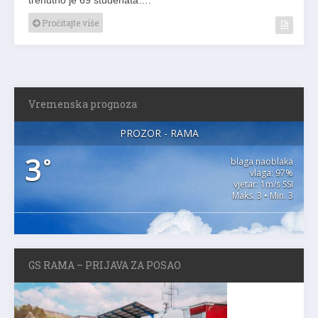
Pročitajte više
Vremenska prognoza
PROZOR - RAMA
3
°
blaga naoblaka
vlaga: 97%
vjetar: 1m/s SSI
Maks. 3 • Min. 3
GS RAMA – PRIJAVA ZA POSAO