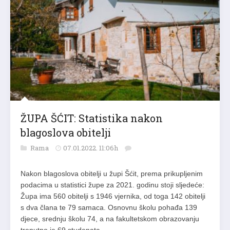
ŽUPA ŠĆIT: Statistika nakon
blagoslova obitelji
Rama
07.01.2022. 11:06h
Nakon blagoslova obitelji u župi Šćit, prema prikupljenim
podacima u statistici župe za 2021. godinu stoji sljedeće:
Župa ima 560 obitelji s 1946 vjernika, od toga 142 obitelji
s dva člana te 79 samaca. Osnovnu školu pohađa 139
djece, srednju školu 74, a na fakultetskom obrazovanju
trenutno je 69 studenata….