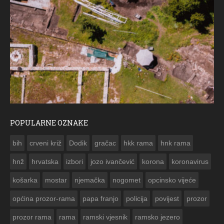
POPULARNE OZNAKE
ČE
bih
crveni križ
Dodik
gračac
hkk rama
hnk rama


hnž
hrvatska
izbori
jozo ivančević
korona
koronavirus
košarka
mostar
njemačka
nogomet
opcinsko vijeće
općina prozor-rama
papa franjo
policija
povijest
prozor
prozor rama
rama
ramski vjesnik
ramsko jezero