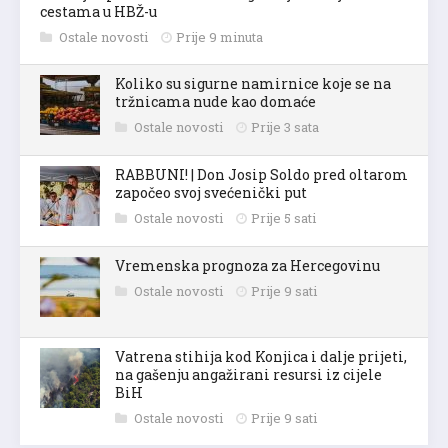
cestama u HBŽ-u
Ostale novosti
Prije 9 minuta
Koliko su sigurne namirnice koje se na
tržnicama nude kao domaće
Ostale novosti
Prije 3 sata
RABBUNI! | Don Josip Soldo pred oltarom
započeo svoj svećenički put
Ostale novosti
Prije 5 sati
Vremenska prognoza za Hercegovinu
Ostale novosti
Prije 9 sati
Vatrena stihija kod Konjica i dalje prijeti,
na gašenju angažirani resursi iz cijele
BiH
Ostale novosti
Prije 9 sati