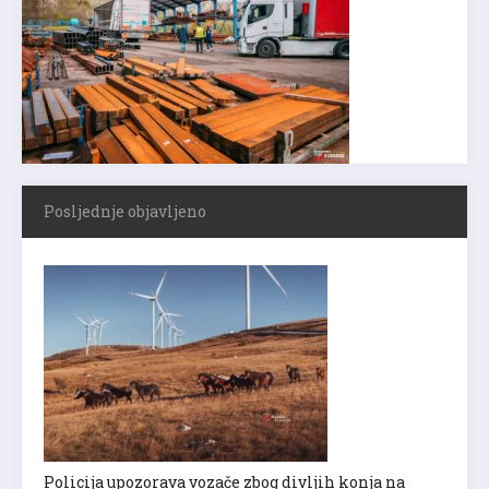
Posljednje objavljeno
Policija upozorava vozače zbog divljih konja na