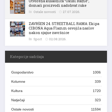
Otvorena kušaonica “Okusi Rame”,
domaći proizvodi nadohvat ruke
Ostale novosti
27.07.2026.
ZAVRŠEN 24. STREETBALL RAMA: Ekipa
CIBONA Aqua Flamm osvojila naslov
nakon sjajne završnice
Sport
02.08.2026.
Kategorije sadržaja
Gospodarstvo
1006
Kolumne
339
Kultura
1720
Natječaji
323
Ostale novosti
11594