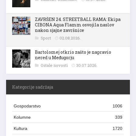
ZAVRŠEN 24. STREETBALL RAMA: Ekipa
CIBONA Aqua Flamm osvojila naslov
nakon sjajne završnice
Sport
02.08.2026.
Bartolomej otkrio zašto je napravio
nered u Međugorju
Ostale novosti
30.07.2026.
Kategorije sadržaja
Gospodarstvo
1006
Kolumne
339
Kultura
1720