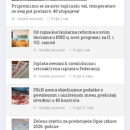
Pripremimo se za novi toplinski val, temperature
će ovaj put prelaziti 40 stupnjeva!
Ostale novosti
Prije 1 sat
Od rujna kurikularna reforma u svim
školama u HNŽ-u, novi programi za II. i
VII. razred
Ostale novosti
Prije 1 sat
Isplata uvećanih invalidnina i
retroaktivna isplata u Federaciji
Ostale novosti
Prije 2 sata
FBiH nema objedinjene podatke o
povučenom i uništenom mesu, prekršaji
utvrđeni u 40 kontrola
Ostale novosti
Prije 17 sati
Zeleno svjetlo za predstojeće Opće izbore
2026. godine