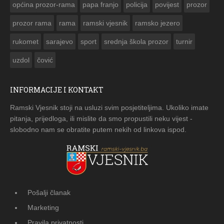
općina prozor-rama
papa franjo
policija
povijest
prozor
prozor rama
rama
ramski vjesnik
ramsko jezero
rukomet
sarajevo
sport
srednja škola prozor
turnir
uzdol
čović
INFORMACIJE I KONTAKT
Ramski Vjesnik stoji na usluzi svim posjetiteljima. Ukoliko imate
pitanja, prijedloga, ili mislite da smo propustili neku vijest -
slobodno nam se obratite putem nekih od linkova ispod.
Pošalji članak
Marketing
Pravila privatnosti