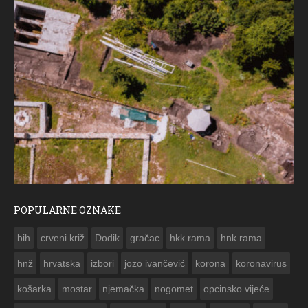
POPULARNE OZNAKE
ČE
bih
crveni križ
Dodik
gračac
hkk rama
hnk rama


hnž
hrvatska
izbori
jozo ivančević
korona
koronavirus
košarka
mostar
njemačka
nogomet
opcinsko vijeće