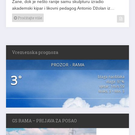
Zane, dok je nešto ranije samu skulpturu izradio
akademski kipar i likovni pedagog Antonio Džolan iz…
Pročitajte više
Vremenska prognoza
PROZOR - RAMA
3
°
blaga naoblaka
vlaga: 97%
vjetar: 1m/s SSI
Maks. 3 • Min. 3
GS RAMA – PRIJAVA ZA POSAO