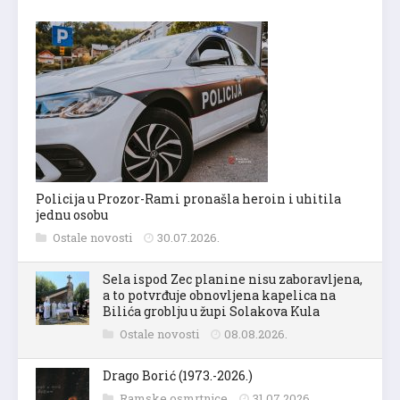
Policija u Prozor-Rami pronašla heroin i uhitila
jednu osobu
Ostale novosti
30.07.2026.
Sela ispod Zec planine nisu zaboravljena,
a to potvrđuje obnovljena kapelica na
Bilića groblju u župi Solakova Kula
Ostale novosti
08.08.2026.
Drago Borić (1973.-2026.)
Ramske osmrtnice
31.07.2026.