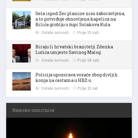
Sela ispod Zec planine nisu zaboravljena,
a to potvrđuje obnovljena kapelica na
Bilića groblju u župi Solakova Kula
Ostale novosti
Prije 15 sati
Biraju li hrvatski branitelji Zdenka
Lučića umjesto Savinog Malog
Ostale novosti
Prije 18 sati
Policija upozorava vozače zbog divljih
konja na cestama u HBŽ-u
Ostale novosti
Prije 21 sat
Ramske osmrtnice