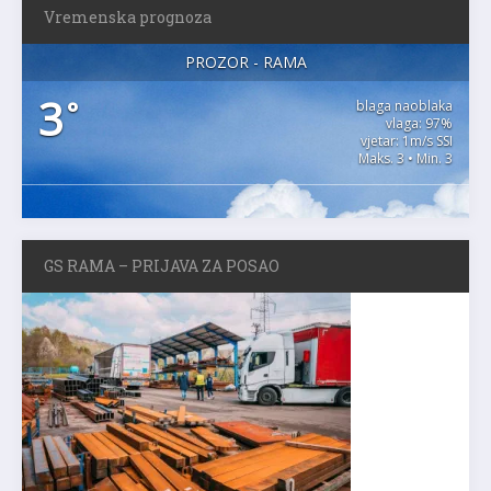
Vremenska prognoza
PROZOR - RAMA
3
°
blaga naoblaka
vlaga: 97%
vjetar: 1m/s SSI
Maks. 3 • Min. 3
GS RAMA – PRIJAVA ZA POSAO