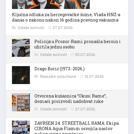
Ključna odluka za hercegovačke šume, Vlada HNŽ-a
danas o zakonu nakon 16 godina pravnog vakuuma
Ostale novosti
27.07.2026.
Policija u Prozor-Rami pronašla heroin i
uhitila jednu osobu
Ostale novosti
30.07.2026.
Drago Borić (1973.-2026.)
Ramske osmrtnice
31.07.2026.
Otvorena kušaonica “Okusi Rame”,
domaći proizvodi nadohvat ruke
Ostale novosti
27.07.2026.
ZAVRŠEN 24. STREETBALL RAMA: Ekipa
CIBONA Aqua Flamm osvojila naslov
nakon sjajne završnice