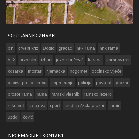
POPULARNE OZNAKE
ČESTITKA RAMSKOG VJESNIKA ZA US
bih
crveni križ
Dodik
gračac
hkk rama
hnk rama


hnž
hrvatska
izbori
jozo ivančević
korona
koronavirus
košarka
mostar
njemačka
nogomet
opcinsko vijeće
općina prozor-rama
papa franjo
policija
povijest
prozor
prozor rama
rama
ramski vjesnik
ramsko jezero
rukomet
sarajevo
sport
srednja škola prozor
turnir
uzdol
čović
INFORMACIJE I KONTAKT