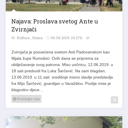
Najava: Proslava svetog Ante u
Zvirnjači
Kultura
,
Rama
06.06.2019. 10:27h
Zvirnjača je posvećena svetom Anti Padovanskom kao
filijala župe Rumobici. Ovih dana se priprema za
obilježavanje svog patrona. Misu uočnicu, 12.06.2019. u
18 sati predvodi fra Luka Šarčević. Na sam blagdan,
13.06.2019. u 11 sati središnje misno slavlje predslavlja
fra Mijo Šarčević, gvardijan u Varaždinu. Poslije mise je
blagoslov djece…
Pročitajte više