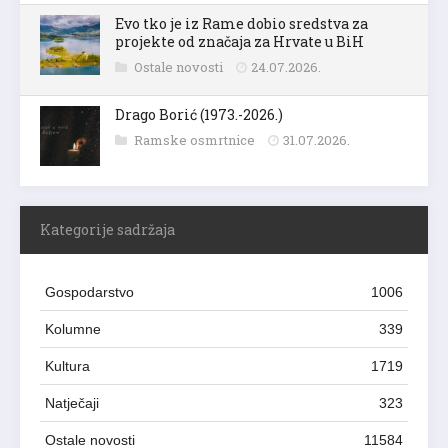
Evo tko je iz Rame dobio sredstva za
projekte od značaja za Hrvate u BiH
Ostale novosti
24.07.2026.
Drago Borić (1973.-2026.)
Ramske osmrtnice
31.07.2026.
Kategorije sadržaja
Gospodarstvo
1006
Kolumne
339
Kultura
1719
Natječaji
323
Ostale novosti
11584