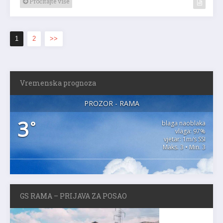
Pročitajte više
1
2
>>
Vremenska prognoza
PROZOR - RAMA
3
°
blaga naoblaka
vlaga: 97%
vjetar: 1m/s SSI
Maks. 3 • Min. 3
GS RAMA – PRIJAVA ZA POSAO