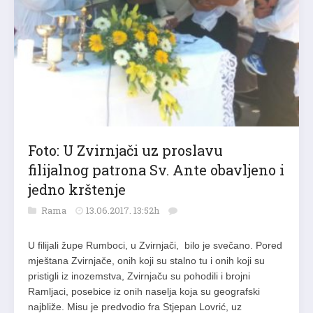
Foto: U Zvirnjači uz proslavu
filijalnog patrona Sv. Ante obavljeno i
jedno krštenje
Rama
13.06.2017. 13:52h
U filijali župe Rumboci, u Zvirnjači, bilo je svečano. Pored
mještana Zvirnjače, onih koji su stalno tu i onih koji su
pristigli iz inozemstva, Zvirnjaču su pohodili i brojni
Ramljaci, posebice iz onih naselja koja su geografski
najbliže. Misu je predvodio fra Stjepan Lovrić, uz