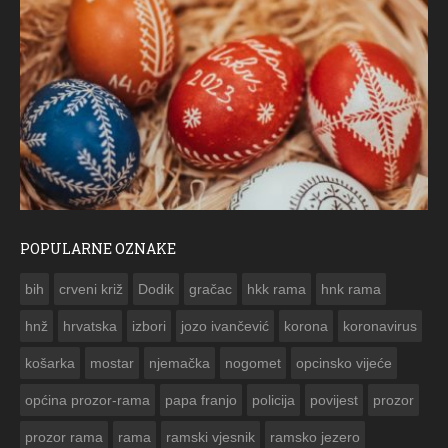
POPULARNE OZNAKE
FO
bih
crveni križ
Dodik
gračac
hkk rama
hnk rama


hnž
hrvatska
izbori
jozo ivančević
korona
koronavirus
košarka
mostar
njemačka
nogomet
opcinsko vijeće
općina prozor-rama
papa franjo
policija
povijest
prozor
prozor rama
rama
ramski vjesnik
ramsko jezero