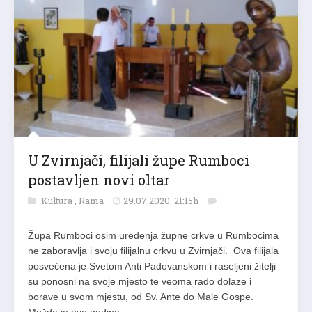
U Zvirnjači, filijali župe Rumboci
postavljen novi oltar
Kultura
,
Rama
29.07.2020. 21:15h
Župa Rumboci osim uređenja župne crkve u Rumbocima
ne zaboravlja i svoju filijalnu crkvu u Zvirnjači. Ova filijala
posvećena je Svetom Anti Padovanskom i raseljeni žitelji
su ponosni na svoje mjesto te veoma rado dolaze i
borave u svom mjestu, od Sv. Ante do Male Gospe.
Možda je ove godine…