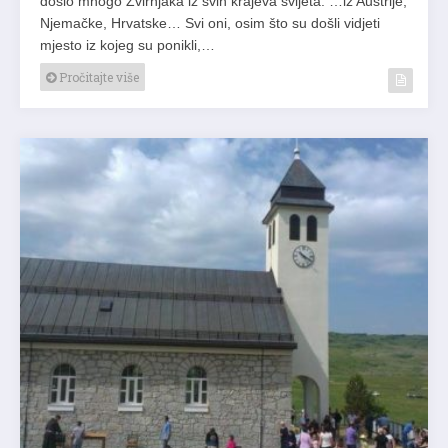
došlo mnogo Zvirnjaka iz svih krajeva svijeta. …iz Austrije,
Njemačke, Hrvatske… Svi oni, osim što su došli vidjeti
mjesto iz kojeg su ponikli,…
Pročitajte više