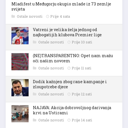
Mladifest u Međugorju okupio mlade iz 73 zemlje
svijeta
Ostale novosti
Prije 4 sata
Vatreni je velika želja jednog od
najbogatijih klubova Premier lige
Ostale novosti
Prije 10 sati
(NE)TRANSPARENTNO: Opet nam mažu
oči našim novcem
Ostale novosti
Prije 11 sati
Dodik kažnjen zbog rane kampanje i
zloupotrebe djece
Ostale novosti
Prije 12 sati
NAJAVA: Akcija dobrovoljnog darivanja
krvi na Ustirami
Ostale novosti
Prije 14 sati