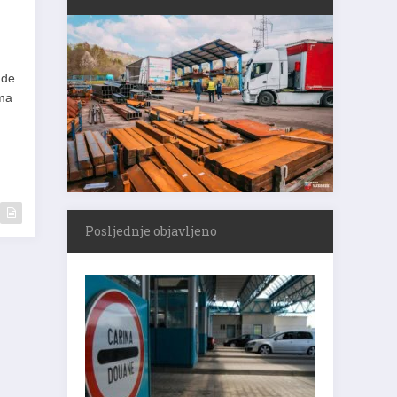
ade
ima
i…
Posljednje objavljeno