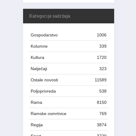
Kategorije sadržaja
Gospodarstvo
1006
Kolumne
339
Kultura
1720
Natječaji
323
Ostale novosti
11589
Poljoprivreda
538
Rama
8150
Ramske osmrtnice
769
Regija
3874