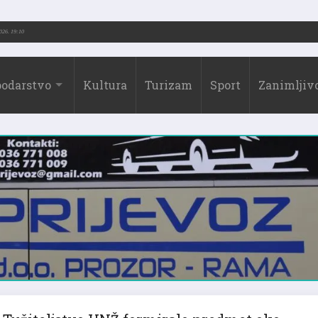
2026.)
31.07.2026. 19:10
odarstvo
Kultura
Turizam
Sport
Zanimljivo
Tužiteljstvo HNŽ formiralo predmet oko