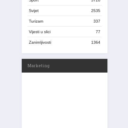
Sport
3720
Svijet
2535
Turizam
337
Vijesti u slici
77
Zanimljivosti
1364
Marketing