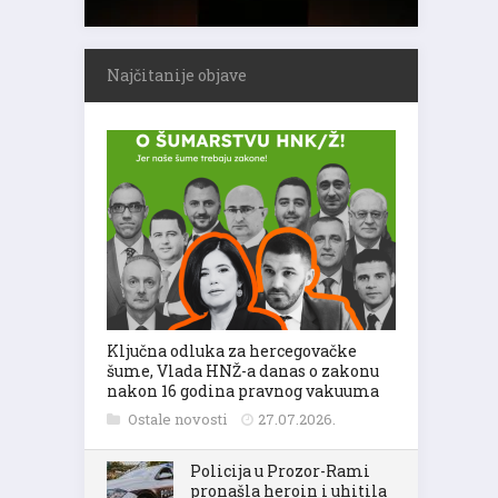
Najčitanije objave
Ključna odluka za hercegovačke
šume, Vlada HNŽ-a danas o zakonu
nakon 16 godina pravnog vakuuma
Ostale novosti
27.07.2026.
Policija u Prozor-Rami
pronašla heroin i uhitila