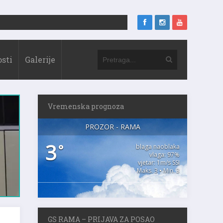
sti
Galerije
Vremenska prognoza
PROZOR - RAMA
3
°
blaga naoblaka
vlaga: 97%
vjetar: 1m/s SSI
Maks. 3 • Min. 3
GS RAMA – PRIJAVA ZA POSAO