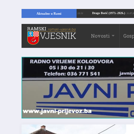
jući temelje kuće, pronašao vrijedne arheološke ostatke
Drago Borić (1973.-
Aktualno u Rami
24.07.2026. 13:51
Novosti
Gosp