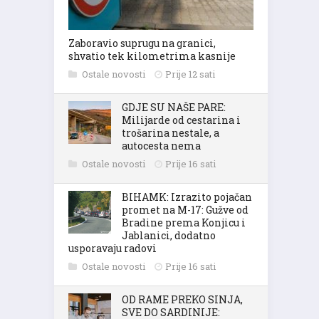
Zaboravio suprugu na granici,
shvatio tek kilometrima kasnije
Ostale novosti
Prije 12 sati
GDJE SU NAŠE PARE:
Milijarde od cestarina i
trošarina nestale, a
autocesta nema
Ostale novosti
Prije 16 sati
BIHAMK: Izrazito pojačan
promet na M-17: Gužve od
Bradine prema Konjicu i
Jablanici, dodatno
usporavaju radovi
Ostale novosti
Prije 16 sati
OD RAME PREKO SINJA,
SVE DO SARDINIJE: