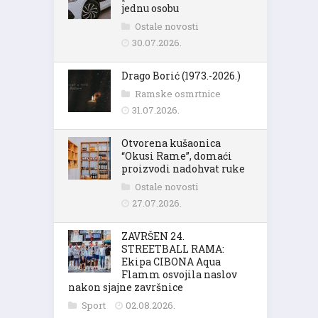
jednu osobu
Ostale novosti
30.07.2026.
Drago Borić (1973.-2026.)
Ramske osmrtnice
31.07.2026.
Otvorena kušaonica
“Okusi Rame”, domaći
proizvodi nadohvat ruke
Ostale novosti
27.07.2026.
ZAVRŠEN 24.
STREETBALL RAMA:
Ekipa CIBONA Aqua
Flamm osvojila naslov
nakon sjajne završnice
Sport
02.08.2026.