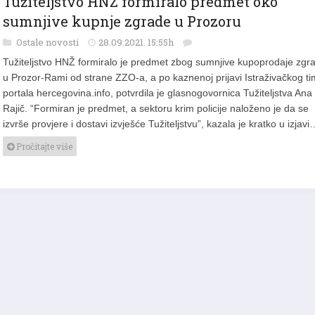
sumnjive kupnje zgrade u Prozoru
Ostale novosti
28.09.2021. 15:55h
Tužiteljstvo HNŽ formiralo je predmet zbog sumnjive kupoprodaje zgr
u Prozor-Rami od strane ZZO-a, a po kaznenoj prijavi Istraživačkog t
portala hercegovina.info, potvrdila je glasnogovornica Tužiteljstva Ana
Rajič. “Formiran je predmet, a sektoru krim policije naloženo je da se
izvrše provjere i dostavi izvješće Tužiteljstvu”, kazala je kratko u izjav
Pročitajte više