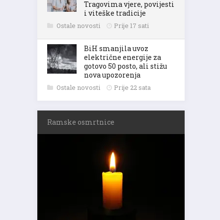
Tragovima vjere, povijesti
i viteške tradicije
Ostale novosti
Prije 17 sati
BiH smanjila uvoz
električne energije za
gotovo 50 posto, ali stižu
nova upozorenja
Ostale novosti
Prije 22 sata
Ramske osmrtnice