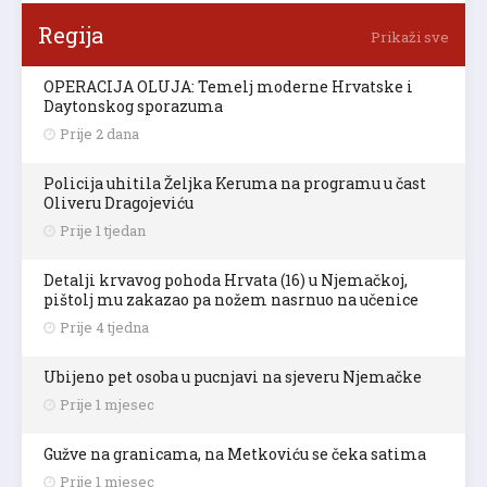
Regija
Prikaži sve
OPERACIJA OLUJA: Temelj moderne Hrvatske i
Daytonskog sporazuma
Prije 2 dana
Policija uhitila Željka Keruma na programu u čast
Oliveru Dragojeviću
Prije 1 tjedan
Detalji krvavog pohoda Hrvata (16) u Njemačkoj,
pištolj mu zakazao pa nožem nasrnuo na učenice
Prije 4 tjedna
Ubijeno pet osoba u pucnjavi na sjeveru Njemačke
Prije 1 mjesec
Gužve na granicama, na Metkoviću se čeka satima
Prije 1 mjesec