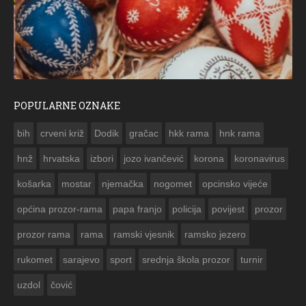
POPULARNE OZNAKE
ČESTITKA RAMSKOG VJESNIKA ZA USKRS 2023. GODINE
bih
crveni križ
Dodik
gračac
hkk rama
hnk rama


hnž
hrvatska
izbori
jozo ivančević
korona
koronavirus
košarka
mostar
njemačka
nogomet
opcinsko vijeće
općina prozor-rama
papa franjo
policija
povijest
prozor
prozor rama
rama
ramski vjesnik
ramsko jezero
rukomet
sarajevo
sport
srednja škola prozor
turnir
uzdol
čović