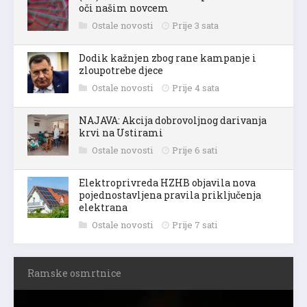
oči našim novcem
Ostale novosti
Prije 3 sata
Dodik kažnjen zbog rane kampanje i
zloupotrebe djece
Ostale novosti
Prije 4 sata
NAJAVA: Akcija dobrovoljnog darivanja
krvi na Ustirami
Ostale novosti
Prije 6 sati
Elektroprivreda HZHB objavila nova
pojednostavljena pravila priključenja
elektrana
Ostale novosti
Prije 7 sati
Ramske osmrtnice