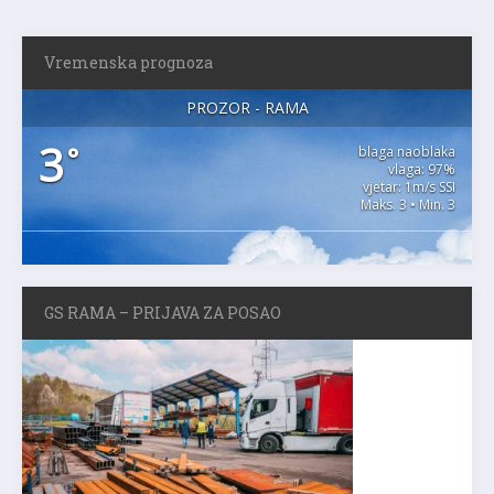
Vremenska prognoza
PROZOR - RAMA
3
°
blaga naoblaka
vlaga: 97%
vjetar: 1m/s SSI
Maks. 3 • Min. 3
GS RAMA – PRIJAVA ZA POSAO