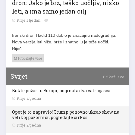
dron: Jako je brz, teško uočljiv, nisko
leti, a ima samo jedan cilj
Prije 1 tjedan
Iranski dron Hadid 110 dobio je značajnu nadogradnju.
Nova verzija leti niže, brže i znatno ju je teže uočiti.
Riječ…
Pročitajte više
Svijet
Prikaži sve
Bukte požari u Europi, poginula dva vatrogasca
Prije 2 tjedna
Opet je to napravio! Trump ponovno ukrao show na
velikoj pozornici, pogledajte cirkus
Prije 2 tjedna