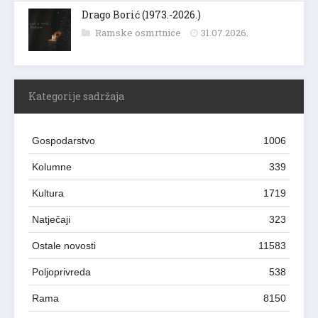
Drago Borić (1973.-2026.)
Ramske osmrtnice
31.07.2026.
Kategorije sadržaja
Gospodarstvo
1006
Kolumne
339
Kultura
1719
Natječaji
323
Ostale novosti
11583
Poljoprivreda
538
Rama
8150