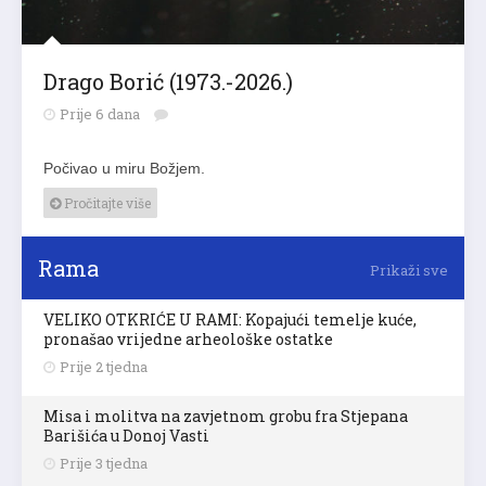
Drago Borić (1973.-2026.)
Prije 6 dana
Počivao u miru Božjem.
Pročitajte više
Rama
Prikaži sve
VELIKO OTKRIĆE U RAMI: Kopajući temelje kuće,
pronašao vrijedne arheološke ostatke
Prije 2 tjedna
Misa i molitva na zavjetnom grobu fra Stjepana
Barišića u Donoj Vasti
Prije 3 tjedna