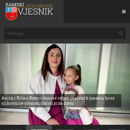
Otvoreni upisi u Poludnevno-inkluzivni boravak za
školsku 2026./2027. godinu