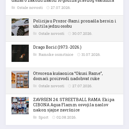
danas o zakonu nakon 16 godina pravnog vakuuma
Ostale novosti
27.07.2026.
Policija u Prozor-Rami pronašla heroin i
uhitila jednu osobu
Ostale novosti
30.07.2026.
Drago Borić (1973.-2026.)
Ramske osmrtnice
31.07.2026.
Otvorena kušaonica “Okusi Rame”,
domaći proizvodi nadohvat ruke
Ostale novosti
27.07.2026.
ZAVRŠEN 24. STREETBALL RAMA: Ekipa
CIBONA Aqua Flamm osvojila naslov
nakon sjajne završnice
Sport
02.08.2026.