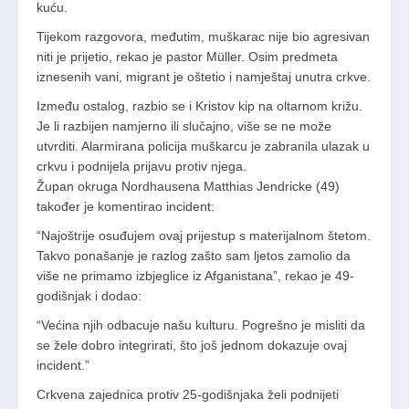
kuću.
Tijekom razgovora, međutim, muškarac nije bio agresivan
niti je prijetio, rekao je pastor Müller. Osim predmeta
iznesenih vani, migrant je oštetio i namještaj unutra crkve.
Između ostalog, razbio se i Kristov kip na oltarnom križu.
Je li razbijen namjerno ili slučajno, više se ne može
utvrditi. Alarmirana policija muškarcu je zabranila ulazak u
crkvu i podnijela prijavu protiv njega.
Župan okruga Nordhausena Matthias Jendricke (49)
također je komentirao incident:
“Najoštrije osuđujem ovaj prijestup s materijalnom štetom.
Takvo ponašanje je razlog zašto sam ljetos zamolio da
više ne primamo izbjeglice iz Afganistana”, rekao je 49-
godišnjak i dodao:
“Većina njih odbacuje našu kulturu. Pogrešno je misliti da
se žele dobro integrirati, što još jednom dokazuje ovaj
incident.”
Crkvena zajednica protiv 25-godišnjaka želi podnijeti