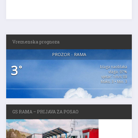
Vremenska prognoza
PROZOR - RAMA
3
°
blaga naoblaka
vlaga: 97%
vjetar: 1m/s SSI
Maks. 3 • Min. 3
GS RAMA – PRIJAVA ZA POSAO