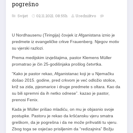
pogrešno
Svijet
02.11.2021. 08:55h
Uredništvo
U Nordhausenu (Tiringija) čovjek iz Afganistana iznio je
predmete iz evangeličke crkve Frauenberg. Njegov motiv
su vjerski razlozi.
Prema medijskim izvještajima, pastor Klemens Müller
promatrao je čin 25-godišnjaka prošlog četvrtka.
“Kako je pastor rekao, Afganistanac koji je u Njemačku
došao 2015. godine, pred crkvom je već odložio stolice,
križ sa zida, pjesmarice i druge predmete s oltara. Kao da
su bili spremni da ih netko odnese”. kazao je pastor,
prenosi Fenix.
Kada je Müller prišao mladiću, on mu je objasnio svoje
postupke. Pastoru je rekao da kršćansku vjeru smatra
greškom, da je pogrešna i da ne može prihvatiti tu vjeru.
Zbog toga se osjećao prisiljenim da “redizajnira” Božju