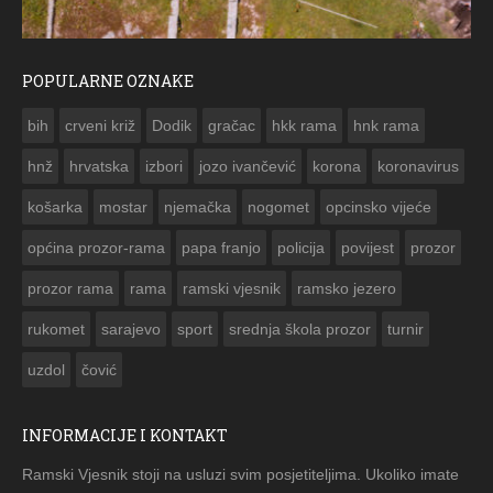
POPULARNE OZNAKE
ČESTITKA RAMSKOG VJESNIKA ZA USKRS 2023. GODINE
bih
crveni križ
Dodik
gračac
hkk rama
hnk rama


hnž
hrvatska
izbori
jozo ivančević
korona
koronavirus
košarka
mostar
njemačka
nogomet
opcinsko vijeće
općina prozor-rama
papa franjo
policija
povijest
prozor
prozor rama
rama
ramski vjesnik
ramsko jezero
rukomet
sarajevo
sport
srednja škola prozor
turnir
uzdol
čović
INFORMACIJE I KONTAKT
Ramski Vjesnik stoji na usluzi svim posjetiteljima. Ukoliko imate