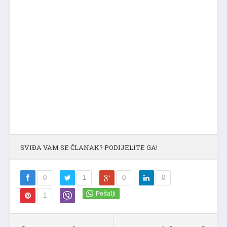
SVIĐA VAM SE ČLANAK? PODIJELITE GA!
0
1
0
0
1