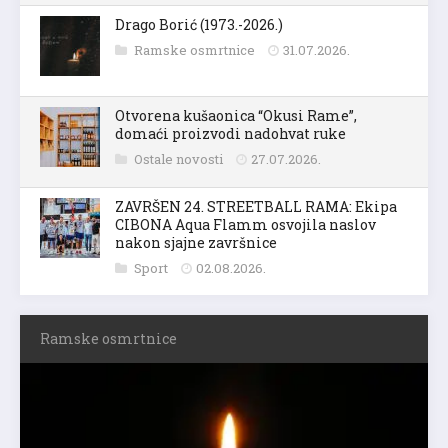
Drago Borić (1973.-2026.)
Ramske osmrtnice
31.07.2026.
Otvorena kušaonica “Okusi Rame”,
domaći proizvodi nadohvat ruke
Ostale novosti
27.07.2026.
ZAVRŠEN 24. STREETBALL RAMA: Ekipa
CIBONA Aqua Flamm osvojila naslov
nakon sjajne završnice
Sport
02.08.2026.
Ramske osmrtnice