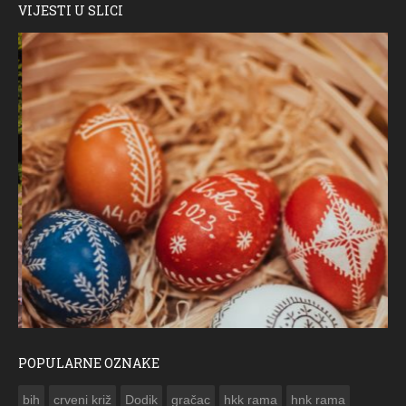
VIJESTI U SLICI
POPULARNE OZNAKE
ČESTITKA RAMSKOG VJESNIKA ZA USKRS 2023. GODINE
bih
crveni križ
Dodik
gračac
hkk rama
hnk rama