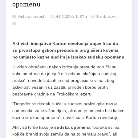
opomenu
Ostale novosti
14.05.2026. 11:37h
Uredništvo
Aktivisti inicijative Karton revolucija objavili su da
su prvostupanjskom presudom proglašeni krivima,
no umjesto kazne sud im je izrekao sudsku opomenu.
U video obraćanju nakon izricanja presude poručili su
kako smatraju da je riječ o “rijetkom slučaju u sudskoj
praksi”, navodeći da ih je sud proglasio krivima zbog
aktivnosti vezanih uz zaštitu prirode i borbu protiv
bespravne gradnje na Prokoškom jezeru.
“Dogodio se rijedak slučaj u sudskoj praksi gdje nas je
sud osudio za krivično djelo, ali nam je umjesto bilo kakve
kazne izrekao opomenu”, naveli su iz Karton revolucije.
Aktivisti tvrde kako je
sudska opomena
“poruka svima
koji će braniti svoju zemlju da na to nemaju pravo”, ali