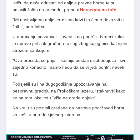
ističu da neće odustati od daljnje pravne borbe te su
najavili žalbu na presudu, prenosi
Hercegovina.info
.
“Mi nastavljamo dalje jer nismo krivi i to ćemo dokazati u
žalbi”, poručili su.
U obraćanju su zahvalili javnosti na podršci, tvrdeći kako
je upravo pritisak građana razlog zbog kojeg nisu kažnjeni
strožom sankcijom.
“Ova presuda će prije ili kasnije postati oslobađajuća i svi
zajedno konačno imamo nadu da se vrijedi boriti”, naveli
su.
Podsjetili su i na dugogodišnje upozoravanje na
bespravnu gradnju na Prokoškom jezeru, istaknuvši kako
se na tom lokalitetu “više ne grade objekti”.
Na kraju su pozvali građane da nastave podržavati borbu
za zaštitu prirode i javnog interesa.