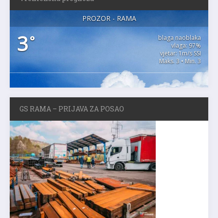
PROZOR - RAMA
3
°
blaga naoblaka
vlaga: 97%
vjetar: 1m/s SSI
Maks. 3 • Min. 3
GS RAMA – PRIJAVA ZA POSAO