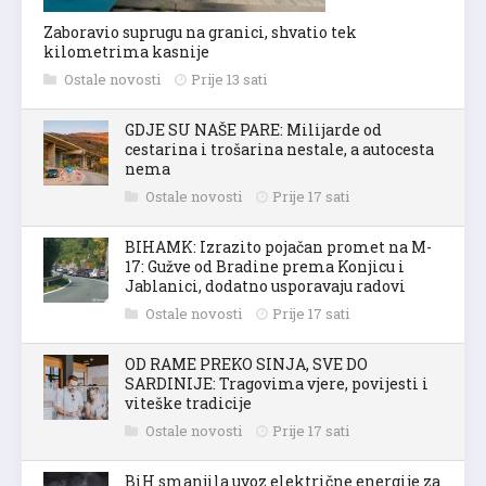
Zaboravio suprugu na granici, shvatio tek
kilometrima kasnije
Ostale novosti
Prije 13 sati
GDJE SU NAŠE PARE: Milijarde od
cestarina i trošarina nestale, a autocesta
nema
Ostale novosti
Prije 17 sati
BIHAMK: Izrazito pojačan promet na M-
17: Gužve od Bradine prema Konjicu i
Jablanici, dodatno usporavaju radovi
Ostale novosti
Prije 17 sati
OD RAME PREKO SINJA, SVE DO
SARDINIJE: Tragovima vjere, povijesti i
viteške tradicije
Ostale novosti
Prije 17 sati
BiH smanjila uvoz električne energije za