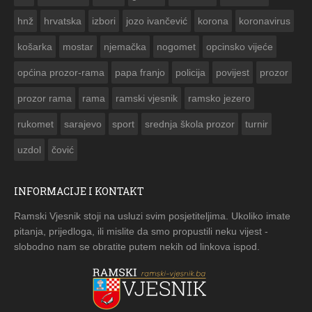


hnž
hrvatska
izbori
jozo ivančević
korona
koronavirus
košarka
mostar
njemačka
nogomet
opcinsko vijeće
općina prozor-rama
papa franjo
policija
povijest
prozor
prozor rama
rama
ramski vjesnik
ramsko jezero
rukomet
sarajevo
sport
srednja škola prozor
turnir
uzdol
čović
INFORMACIJE I KONTAKT
Ramski Vjesnik stoji na usluzi svim posjetiteljima. Ukoliko imate
pitanja, prijedloga, ili mislite da smo propustili neku vijest -
slobodno nam se obratite putem nekih od linkova ispod.