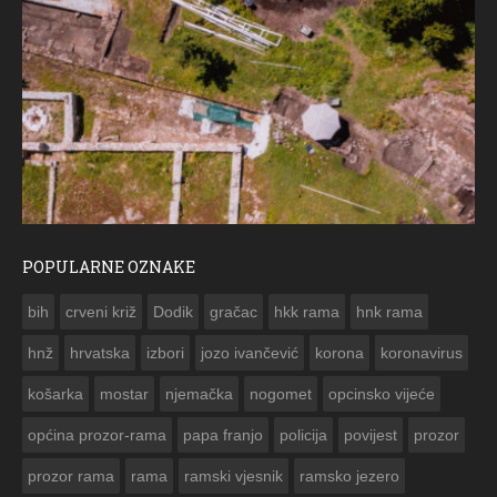
POPULARNE OZNAKE
ČESTITKA RAMSKOG VJESNIKA ZA USKRS 2023. GODINE
bih
crveni križ
Dodik
gračac
hkk rama
hnk rama


hnž
hrvatska
izbori
jozo ivančević
korona
koronavirus
košarka
mostar
njemačka
nogomet
opcinsko vijeće
općina prozor-rama
papa franjo
policija
povijest
prozor
prozor rama
rama
ramski vjesnik
ramsko jezero