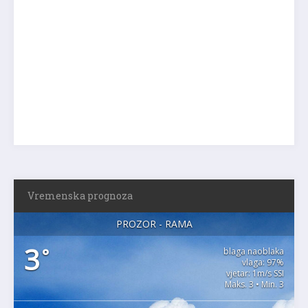
Vremenska prognoza
PROZOR - RAMA
3
°
blaga naoblaka
vlaga: 97%
vjetar: 1m/s SSI
Maks. 3 • Min. 3