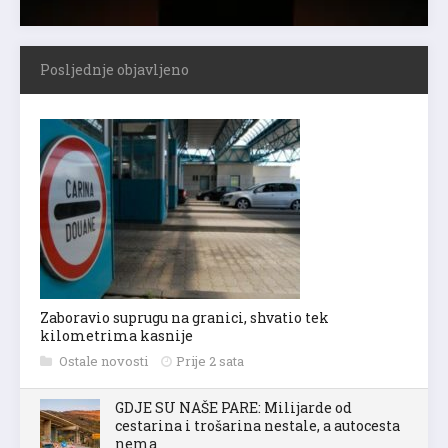
Posljednje objavljeno
Zaboravio suprugu na granici, shvatio tek
kilometrima kasnije
Ostale novosti
Prije 2 sata
GDJE SU NAŠE PARE: Milijarde od
cestarina i trošarina nestale, a autocesta
nema