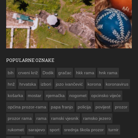
POPULARNE OZNAKE
ČESTITKA RAMSKOG VJESNIKA ZA USKRS 2023. GODINE
bih
crveni križ
Dodik
gračac
hkk rama
hnk rama


hnž
hrvatska
izbori
jozo ivančević
korona
koronavirus
košarka
mostar
njemačka
nogomet
opcinsko vijeće
općina prozor-rama
papa franjo
policija
povijest
prozor
prozor rama
rama
ramski vjesnik
ramsko jezero
rukomet
sarajevo
sport
srednja škola prozor
turnir