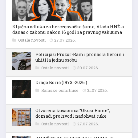
Ključna odluka za hercegovačke šume, Vlada HNŽ-a
danas o zakonu nakon 16 godina pravnog vakuuma
Ostale novosti
27.07.2026.
Policija u Prozor-Rami pronašla heroin i
uhitila jednu osobu
Ostale novosti
30.07.2026.
Drago Borić (1973.-2026.)
Ramske osmrtnice
31.07.2026.
Otvorena kušaonica “Okusi Rame”,
domaći proizvodi nadohvat ruke
Ostale novosti
27.07.2026.