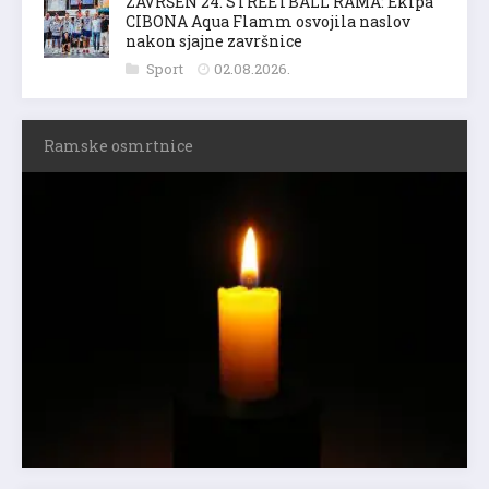
ZAVRŠEN 24. STREETBALL RAMA: Ekipa
CIBONA Aqua Flamm osvojila naslov
nakon sjajne završnice
Sport
02.08.2026.
Ramske osmrtnice