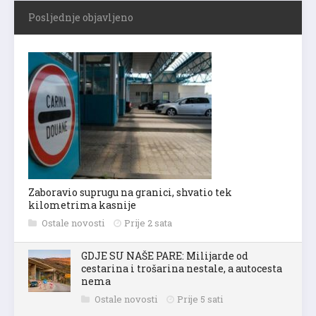
Posljednje objavljeno
Zaboravio suprugu na granici, shvatio tek
kilometrima kasnije
Ostale novosti
Prije 2 sata
GDJE SU NAŠE PARE: Milijarde od
cestarina i trošarina nestale, a autocesta
nema
Ostale novosti
Prije 5 sati