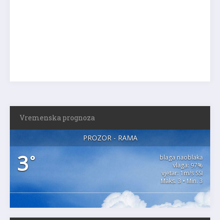
Vremenska prognoza
PROZOR - RAMA
3
°
blaga naoblaka
vlaga: 97%
vjetar: 1m/s SSI
Maks. 3 • Min. 3